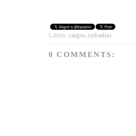
Labels:
cargos
,
cofradías
0 COMMENTS: