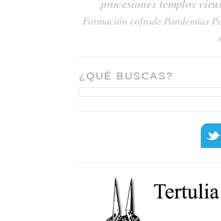
procesiones
templos
viru
Formación cofrade
Pandemias
Po
¿QUÉ BUSCAS?