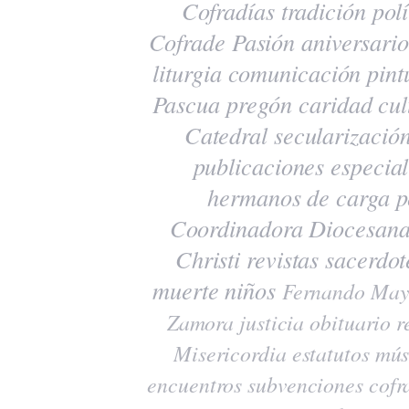
Cofradías
tradición
polí
Cofrade Pasión
aniversario
liturgia
comunicación
pint
Pascua
pregón
caridad
cul
Catedral
secularizació
publicaciones
especia
hermanos de carga
p
Coordinadora Diocesana
Christi
revistas
sacerdot
muerte
niños
Fernando May
Zamora
justicia
obituario
r
Misericordia
estatutos
mús
encuentros
subvenciones
cofr