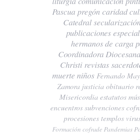
liturgia
comunicación
pint
Pascua
pregón
caridad
cul
Catedral
secularizació
publicaciones
especia
hermanos de carga
p
Coordinadora Diocesana
Christi
revistas
sacerdot
muerte
niños
Fernando May
Zamora
justicia
obituario
r
Misericordia
estatutos
mús
encuentros
subvenciones
cofr
procesiones
templos
viru
Formación cofrade
Pandemias
Po