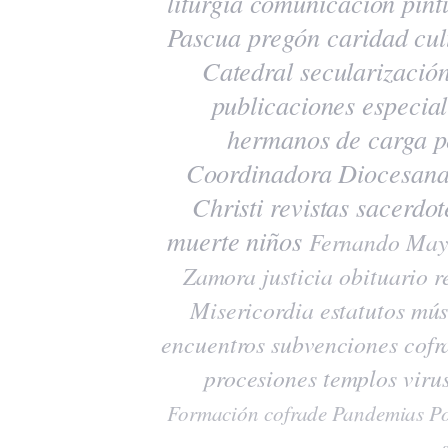
liturgia
comunicación
pint
Pascua
pregón
caridad
cul
Catedral
secularizació
publicaciones
especia
hermanos de carga
p
Coordinadora Diocesana
Christi
revistas
sacerdot
muerte
niños
Fernando May
Zamora
justicia
obituario
r
Misericordia
estatutos
mús
encuentros
subvenciones
cofr
procesiones
templos
viru
Formación cofrade
Pandemias
Po