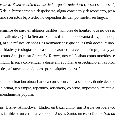
s de la Resurrección a la luz de la agonía redentora
(a esta es, ahí es n
 de la Permanente sin despeinarse, algún concierto y desconcierto, prese
omo son actos bajo techo no dependen del tiempo, suelen ser largos.
hermanos de paso en algunos desfiles, hombres de hombro, que no de sép
ual valientes. Que la Semana Santa salmantina no levanta de igual modo, n
), ni a la música, en todas las hermandades; que en las más decae. Y uno
ersidades y teologías no acaban de casar con la celebración popular y ya
dos como Araujo en su
Reina del Tormes
, nos calificaban como movidos "
ngullir la sopa conventual, à darse en repugnante espectáculo en las pro
à desgañitarse pidiendo toros por cualquier motivo".
ular celebración otrora barroca con su curvilínea seriedad, tiende decidi
 tan actual, tan simple, repetitivo, adornado, colorido, impostado, imitativ
remendamente popular.
ons, Disney, Almodóvar, Lladró, un bazar chino, una Barbie vestidera (c
as también), un capillita vestido de Jueves Santo, un espectáculo
drag q