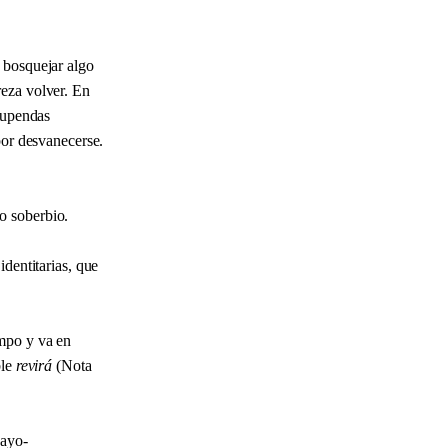
 bosquejar algo
reza volver. En
stupendas
 por desvanecerse.
o soberbio.
identitarias, que
empo y va en
ble
revirá
(Nota
sayo-