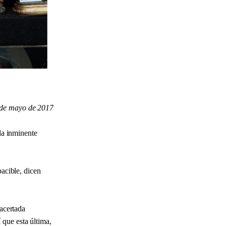
de mayo de 2017
 la inminente
pacible, dicen
 acertada
 que esta última,