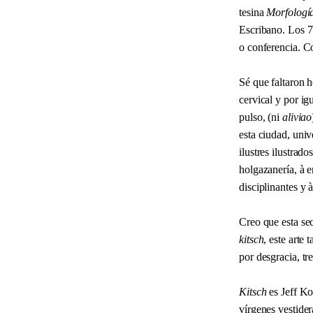
tesina
Morfología
Escribano. Los 75
o conferencia. C
Sé que faltaron 
cervical y por ig
pulso, (ni
aliviao
esta ciudad, univ
ilustres ilustra
holgazanería, à e
disciplinantes y 
Creo que esta sec
kitsch
, este arte
por desgracia, t
Kitsch
es Jeff K
vírgenes vestider