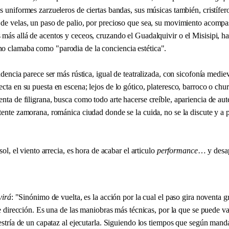
s uniformes zarzueleros de ciertas bandas, sus músicas también, cristífer
 de velas, un paso de palio, por precioso que sea, su movimiento acom
más allá de acentos y ceceos, cruzando el Guadalquivir o el Misisipi, ha
o clamaba como "parodia de la conciencia estética".
endencia parece ser más rústica, igual de teatralizada, con sicofonía medi
cta en su puesta en escena; lejos de lo gótico, plateresco, barroco o chu
nta de filigrana, busca como todo arte hacerse creíble, apariencia de aut
tente zamorana, románica ciudad donde se la cuida, no se la discute y a pie
 sol, el viento arrecia, es hora de acabar el articulo
performance
… y desap
virá
: "Sinónimo de vuelta, es la acción por la cual el paso gira noventa g
 dirección. Es una de las maniobras más técnicas, por la que se puede va
tría de un capataz al ejecutarla. Siguiendo los tiempos que según mand