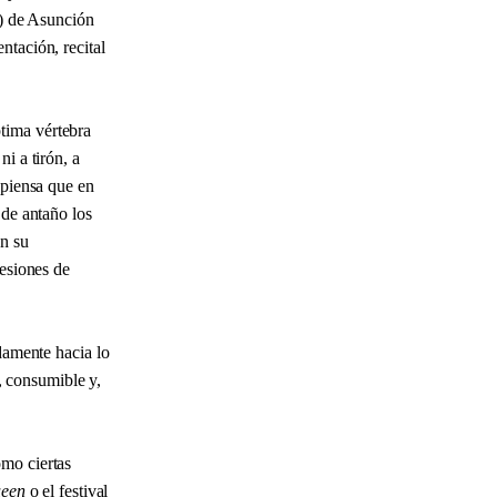
á) de Asunción
ntación, recital
tima vértebra
i a tirón, a
 piensa que en
 de antaño los
en su
cesiones de
damente hacia lo
o, consumible y,
omo ciertas
ueen
o el festival