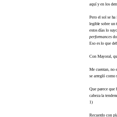
aquí y en los dem
Pero el sol se h
legible sobre un
estos días lo suy
performances
do
Eso es lo que deb
Con Mayoral, que
Me cuentan, no es
se arregló como 
Que parece que h
cabeza la tenden
1)
Recuerdo con pla