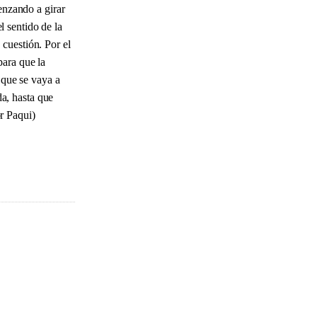
enzando a girar
l sentido de la
 cuestión. Por el
para que la
 que se vaya a
da, hasta que
or Paqui)