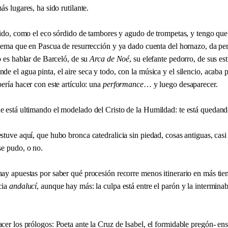
ás lugares, ha sido rutilante.
a ido, como el eco sórdido de tambores y agudo de trompetas, y tengo que
 tema que en Pascua de resurrección y ya dado cuenta del hornazo, da pe
o es hablar de Barceló, de su
Arca de Noé
, su elefante pedorro, de sus e
nde el agua pinta, el aire seca y todo, con la música y el silencio, acaba
ería hacer con este artículo: una
performance
… y luego desaparecer.
 está ultimando el modelado del Cristo de la Humildad: te está quedand
tuve aquí, que hubo bronca catedralicia sin piedad, cosas antiguas, casi 
se pudo, o no.
ay apuestas por saber qué procesión recorre menos itinerario en más ti
cia
andalucí
, aunque hay más: la culpa está entre el parón y la intermina
cer los prólogos: Poeta ante la Cruz de Isabel, el formidable pregón- en