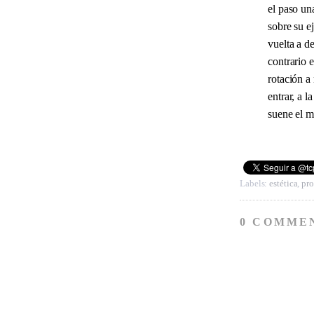
el paso un
sobre su e
vuelta a de
contrario e
rotación a
entrar, a 
suene el m
Labels:
estética
,
pro
0 COMME