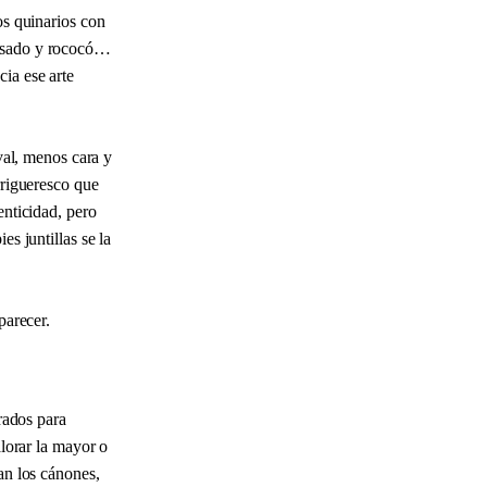
os quinarios con
pasado y rococó…
cia ese arte
eval, menos cara y
rrigueresco que
enticidad, pero
s juntillas se la
arecer.
rados para
lorar la mayor o
an los cánones,