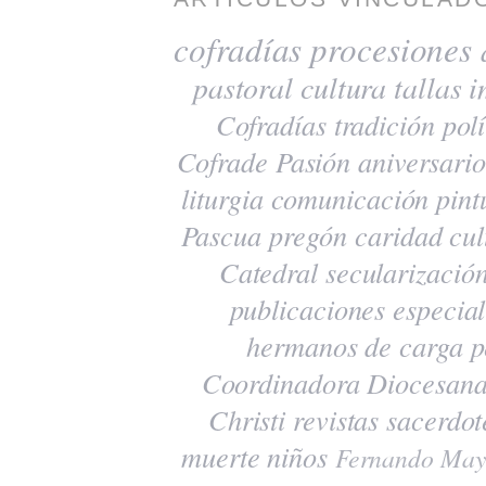
cofradías
procesiones
pastoral
cultura
tallas
i
Cofradías
tradición
polí
Cofrade Pasión
aniversario
liturgia
comunicación
pint
Pascua
pregón
caridad
cul
Catedral
secularizació
publicaciones
especia
hermanos de carga
p
Coordinadora Diocesana
Christi
revistas
sacerdot
muerte
niños
Fernando May