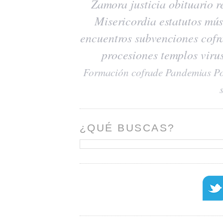
Zamora
justicia
obituario
r
Misericordia
estatutos
mús
encuentros
subvenciones
cofr
procesiones
templos
viru
Formación cofrade
Pandemias
Po
¿QUÉ BUSCAS?