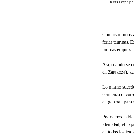
Jesús Despojado
Con los últimos 
ferias taurinas.
brumas empiezan a
Así, cuando se e
en Zaragoza), ga
Lo mismo sucede 
comienza el curs
en general, para 
Podríamos hablar
identidad, el tra
en todos los terc