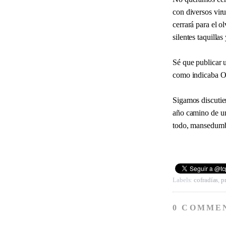
con diversos viru
cerrará para el o
silentes taquillas
Sé que publicar u
como indicaba Ort
Sigamos discutien
año camino de un
todo, mansedum
Labels:
cofradías
,
p
0 COMME