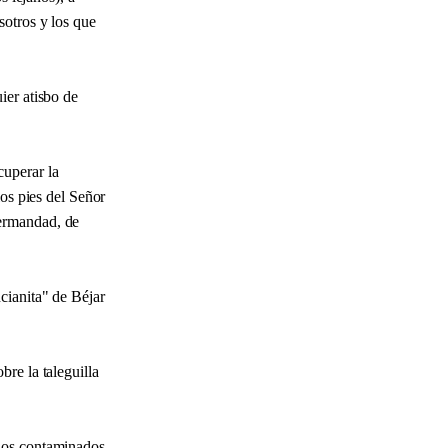
sotros y los que
ier atisbo de
cuperar la
los pies del Señor
hermandad, de
cianita" de Béjar
re la taleguilla
anos contaminados