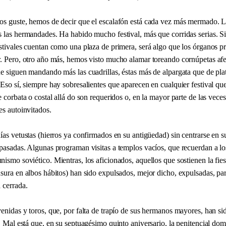
os guste, hemos de decir que el escalafón está cada vez más mermado. La
 las hermandades. Ha habido mucho festival, más que corridas serias. Si
stivales cuentan como una plaza de primera, será algo que los órganos pr
r. Pero, otro año más, hemos visto mucho alamar toreando cornúpetas afei
e siguen mandando más las cuadrillas, éstas más de alpargata que de plat
Eso sí, siempre hay sobresalientes que aparecen en cualquier festival que
e corbata o costal allá do son requeridos o, en la mayor parte de las veces
es autoinvitados.
ías vetustas (hierros ya confirmados en su antigüedad) sin centrarse en 
 pasadas. Algunas programan visitas a templos vacíos, que recuerdan a l
ismo soviético. Mientras, los aficionados, aquellos que sostienen la fie
sura en albos hábitos) han sido expulsados, mejor dicho, expulsadas, par
 cerrada.
enidas y toros, que, por falta de trapío de sus hermanos mayores, han si
. Mal está que, en su septuagésimo quinto aniversario, la penitencial dom