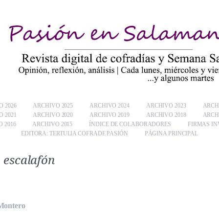
 2026
ARCHIVO 2025
ARCHIVO 2024
ARCHIVO 2023
ARCH
 2021
ARCHIVO 2020
ARCHIVO 2019
ARCHIVO 2018
ARCH
 2016
ARCHIVO 2015
ÍNDICE DE COLABORADORES
FIRMAS IN
EDITORA: TERTULIA COFRADE PASIÓN
PÁGINA PRINCIPAL
 escalafón
 Montero