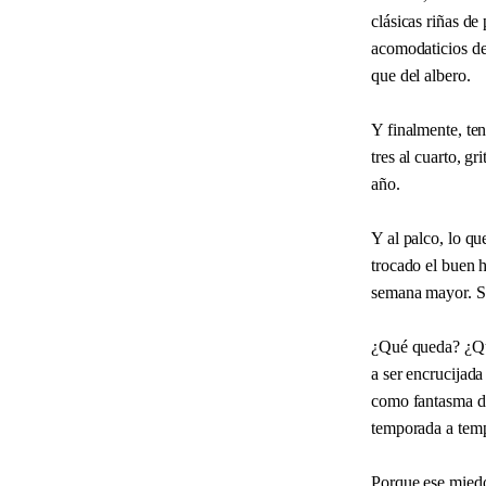
clásicas riñas de
acomodaticios de
que del albero.
Y finalmente, te
tres al cuarto, g
año.
Y al palco, lo q
trocado el buen 
semana mayor. Se
¿Qué queda? ¿Qué
a ser encrucijada
como fantasma de
temporada a tem
Porque ese miedo 