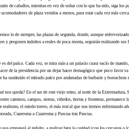
 patio de caballos, mientras en vez de soñar con lo que ha sido, siga los p
 acomodadores de plaza venidos a menos, para estar cada vez más cerca
nemos lo de siempre, las plazas de segunda, donde, aunque enfervorizado
riten y pregonen indultos a erales de poca monta, seguirán realizando sus 
ue es del palco. Cada vez, se mira más a un palacio cuasi vacío de mando
hacer de la presidencia por un dejar hacer demagógico que poco favor va 
 ha sustituido el mitrado palco por andanadas de barbarie y borrachera 
 nos queda? En el sur de este viejo reino, al norte de la Extremadura,
 entre caminos, campos, sierras, viñedos, tierras y fronteras, permanece l
 realismo, el miedo torero, el más real al que nos iremos enfrentando añ
porada, Cuaresma a Cuaresma y Pascua tras Pascua.
nos empujará al indulto, a realizar bien la caridad (con los cercanos o lo