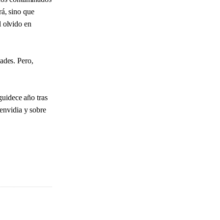
rá, sino que
l olvido en
dades. Pero,
guidece año tras
envidia y sobre