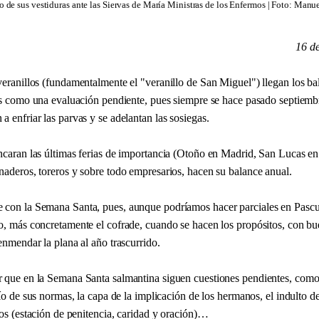
 de sus vestiduras ante las Siervas de María Ministras de los Enfermos | Foto: Man
16 d
veranillos (fundamentalmente el "veranillo de San Miguel") llegan los ba
 Es como una evaluación pendiente, pues siempre se hace pasado septiemb
 enfriar las parvas y se adelantan las sosiegas.
ncaran las últimas ferias de importancia (Otoño en Madrid, San Lucas en 
naderos, toreros y sobre todo empresarios, hacen su balance anual.
con la Semana Santa, pues, aunque podríamos hacer parciales en Pascu
o, más concretamente el cofrade, cuando se hacen los propósitos, con bu
enmendar la plana al año trascurrido.
 que en la Semana Santa salmantina siguen cuestiones pendientes, como 
pío de sus normas, la capa de la implicación de los hermanos, el indulto d
ios (estación de penitencia, caridad y oración)…