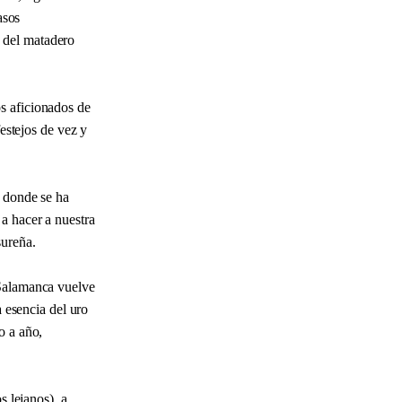
asos
 del matadero
s aficionados de
festejos de vez y
, donde se ha
a hacer a nuestra
sureña.
 Salamanca vuelve
a esencia del uro
o a año,
s lejanos), a