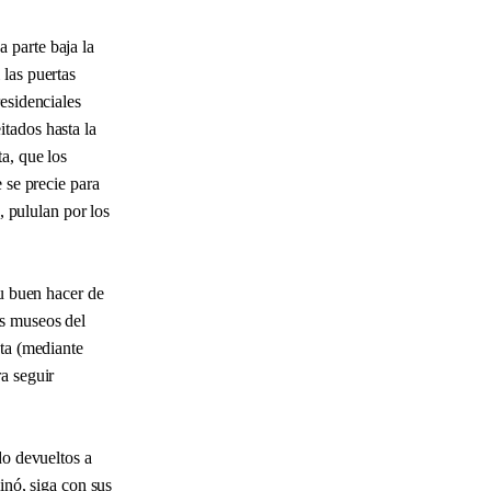
 parte baja la
 las puertas
esidenciales
tados hasta la
a, que los
 se precie para
, pululan por los
su buen hacer de
os museos del
sta (mediante
a seguir
do devueltos a
inó, siga con sus