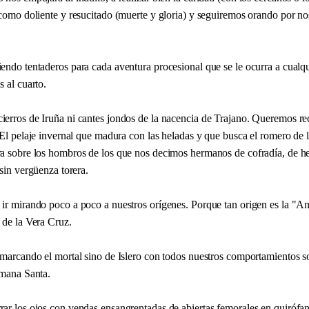
 como doliente y resucitado (muerte y gloria) y seguiremos orando por no
endo tentaderos para cada aventura procesional que se le ocurra a cualqu
s al cuarto.
erros de Iruña ni cantes jondos de la nacencia de Trajano. Queremos re
 El pelaje invernal que madura con las heladas y que busca el romero de 
a sobre los hombros de los que nos decimos hermanos de cofradía, de 
 sin vergüenza torera.
ir mirando poco a poco a nuestros orígenes. Porque tan origen es la "An
 de la Vera Cruz.
marcando el mortal sino de Islero con todos nuestros comportamientos sob
emana Santa.
ar los ojos con vendas ensangrentadas de abiertas femorales en quiróf