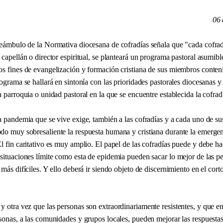
06 
reámbulo de la Normativa diocesana de cofradías señala que "cada cofrad
 capellán o director espiritual, se planteará un programa pastoral asumibl
os fines de evangelización y formación cristiana de sus miembros conten
rograma se hallará en sintonía con las prioridades pastorales diocesanas y 
a parroquia o unidad pastoral en la que se encuentre establecida la cofrad
la pandemia que se vive exige, también a las cofradías y a cada uno de s
do muy sobresaliente la respuesta humana y cristiana durante la emergen
l fin caritativo es muy amplio. El papel de las cofradías puede y debe ha
situaciones límite como esta de epidemia pueden sacar lo mejor de las pe
 más difíciles. Y ello deberá ir siendo objeto de discernimiento en el cort
y otra vez que las personas son extraordinariamente resistentes, y que e
sonas, a las comunidades y grupos locales, pueden mejorar las respuestas 