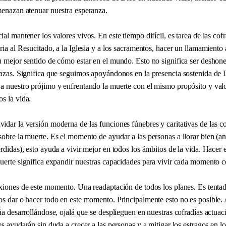
menazan atenuar nuestra esperanza.
al mantener los valores vivos. En este tiempo difícil, es tarea de las cofr
ria al Resucitado, a la Iglesia y a los sacramentos, hacer un llamamiento 
u mejor sentido de cómo estar en el mundo. Esto no significa ser deshon
nazas. Significa que seguimos apoyándonos en la presencia sostenida de 
a nuestro prójimo y enfrentando la muerte con el mismo propósito y valo
s la vida.
dar la versión moderna de las funciones fúnebres y caritativas de las co
obre la muerte. Es el momento de ayudar a las personas a llorar bien (an
rdidas), esto ayuda a vivir mejor en todos los ámbitos de la vida. Hacer 
muerte significa expandir nuestras capacidades para vivir cada momento 
exiones de este momento. Una readaptación de todos los planes. Es tentad
os dar o hacer todo en este momento. Principalmente esto no es posible
úa desarrollándose, ojalá que se desplieguen en nuestras cofradías actuac
es ayudarán sin duda a crecer a las personas y a mitigar los estragos en lo