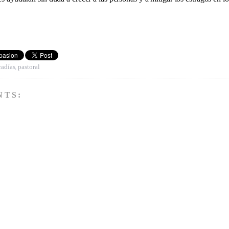
radías
,
pastoral
NTS: