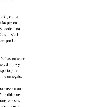
adías, con la
a las personas
esto sobre una
Dios, desde la
res por los
fradías: no tener
tes, durante y
espacio para
como un regalo.
or creer en una
. A medida que
iones en estos
 social y en lo