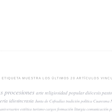
 ETIQUETA MUESTRA LOS ÚLTIMOS 20 ARTÍCULOS VINC
as
procesiones
arte
religiosidad popular
diócesis
pasto
ería
idiosincrasia
Junta de Cofradías
tradición
política
Cuaresma
aniversarios
estética
turismo
cargos
formación
liturgia
comunicación
p