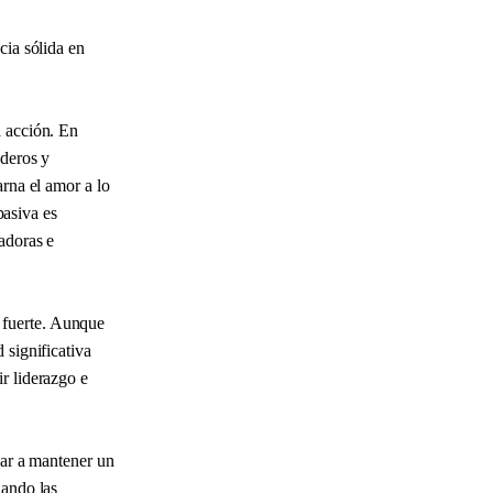
cia sólida en
a acción. En
aderos y
arna el amor a lo
asiva es
adoras e
 fuerte. Aunque
 significativa
r liderazgo e
dar a mantener un
uando las