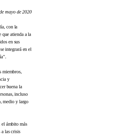
de mayo de 2020
ía, con la
e que atienda a la
idos en sus
se integrará en el
ía".
us miembros,
cia y
cer buena la
rsonas, incluso
o, medio y largo
n el ámbito más
a las crisis