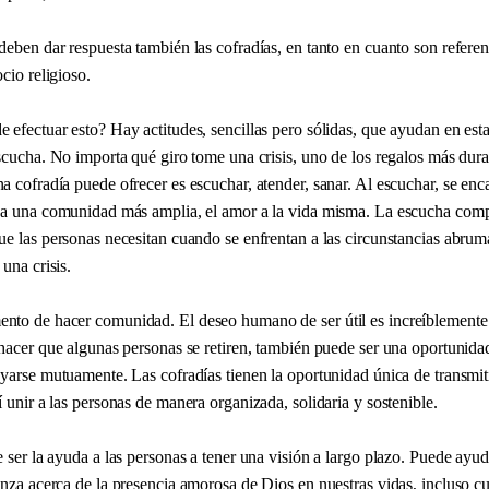
eben dar respuesta también las cofradías, en tanto en cuanto son referen
cio religioso.
 efectuar esto? Hay actitudes, sencillas pero sólidas, que ayudan en est
escucha. No importa qué giro tome una crisis, uno de los regalos más dur
 cofradía puede ofrecer es escuchar, atender, sanar. Al escuchar, se enc
 a una comunidad más amplia, el amor a la vida misma. La escucha comp
ue las personas necesitan cuando se enfrentan a las circunstancias abrum
 una crisis.
to de hacer comunidad. El deseo humano de ser útil es increíblemente
hacer que algunas personas se retiren, también puede ser una oportunidad
yarse mutuamente. Las cofradías tienen la oportunidad única de transmiti
 unir a las personas de manera organizada, solidaria y sostenible.
 ser la ayuda a las personas a tener una visión a largo plazo. Puede ayu
anza acerca de la presencia amorosa de Dios en nuestras vidas, incluso c