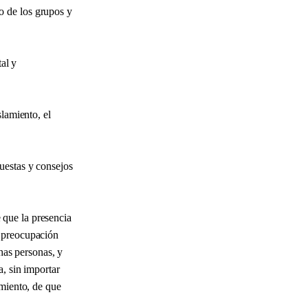
o de los grupos y
tal y
lamiento, el
uestas y consejos
e que la presencia
a preocupación
chas personas, y
a, sin importar
imiento, de que