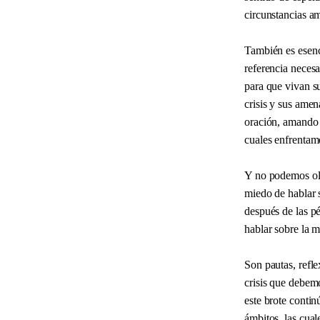
circunstancias a
También es esenci
referencia necesa
para que vivan s
crisis y sus ame
oración, amando 
cuales enfrentamo
Y no podemos olvi
miedo de hablar s
después de las pé
hablar sobre la 
Son pautas, refl
crisis que debem
este brote contin
ámbitos, las cual