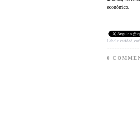
económico.
Labels:
caridad
,
cof
0 COMME