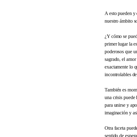
A esto pueden y d
nuestro ámbito so
¿Y cómo se puede
primer lugar la 
poderosos que una
sagrado, el amor
exactamente lo q
incontrolables de
También es momen
una crisis puede 
para unirse y apo
imaginación y así
Otra faceta puede
sentido de esper