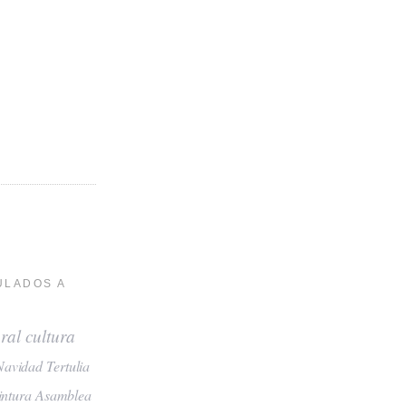
ULADOS A
ral
cultura
Navidad
Tertulia
intura
Asamblea