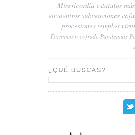
Misericordia
estatutos
mús
encuentros
subvenciones
cofr
procesiones
templos
viru
Formación cofrade
Pandemias
Po
¿QUÉ BUSCAS?