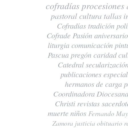
cofradías
procesiones
pastoral
cultura
tallas
i
Cofradías
tradición
polí
Cofrade Pasión
aniversario
liturgia
comunicación
pint
Pascua
pregón
caridad
cul
Catedral
secularizació
publicaciones
especia
hermanos de carga
p
Coordinadora Diocesana
Christi
revistas
sacerdot
muerte
niños
Fernando May
Zamora
justicia
obituario
r