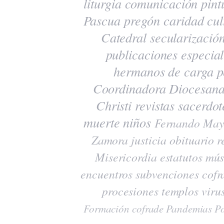
liturgia
comunicación
pint
Pascua
pregón
caridad
cul
Catedral
secularizació
publicaciones
especia
hermanos de carga
p
Coordinadora Diocesana
Christi
revistas
sacerdot
muerte
niños
Fernando May
Zamora
justicia
obituario
r
Misericordia
estatutos
mús
encuentros
subvenciones
cofr
procesiones
templos
viru
Formación cofrade
Pandemias
Po