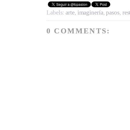
Labels:
arte
,
imaginería
,
pasos
,
res
0 COMMENTS: