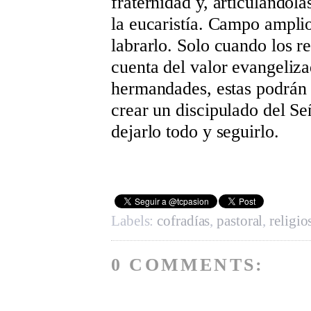
fraternidad y, articulándola
la eucaristía. Campo amplio
labrarlo. Solo cuando los r
cuenta del valor evangeliza
hermandades, estas podrán 
crear un discipulado del Se
dejarlo todo y seguirlo.
Labels:
cofradías
,
pastoral
,
religio
0 COMMENTS: