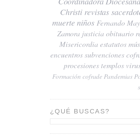
Coordinadora Diocesana
Christi
revistas
sacerdot
muerte
niños
Fernando May
Zamora
justicia
obituario
r
Misericordia
estatutos
mús
encuentros
subvenciones
cofr
procesiones
templos
viru
Formación cofrade
Pandemias
Po
¿QUÉ BUSCAS?