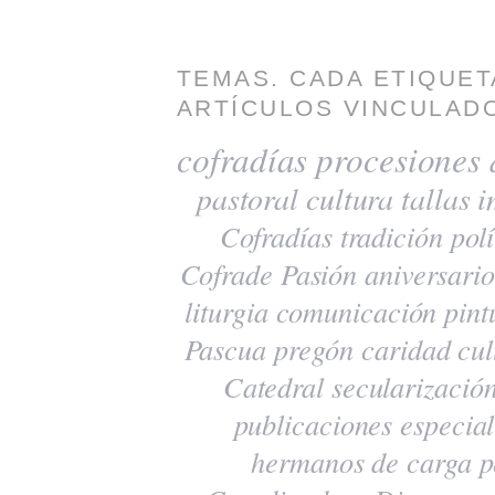
TEMAS. CADA ETIQUET
ARTÍCULOS VINCULADO
cofradías
procesiones
pastoral
cultura
tallas
i
Cofradías
tradición
polí
Cofrade Pasión
aniversario
liturgia
comunicación
pint
Pascua
pregón
caridad
cul
Catedral
secularizació
publicaciones
especia
hermanos de carga
p