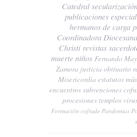
Catedral
secularizació
publicaciones
especia
hermanos de carga
p
Coordinadora Diocesana
Christi
revistas
sacerdot
muerte
niños
Fernando May
Zamora
justicia
obituario
r
Misericordia
estatutos
mús
encuentros
subvenciones
cofr
procesiones
templos
viru
Formación cofrade
Pandemias
Po