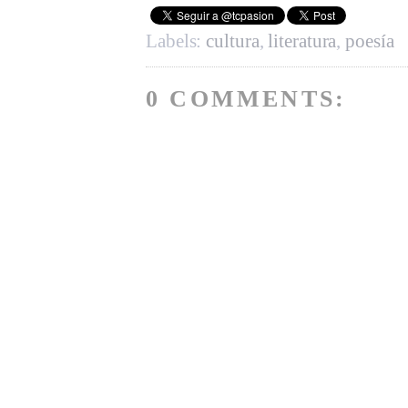
Labels:
cultura
,
literatura
,
poesía
0 COMMENTS: