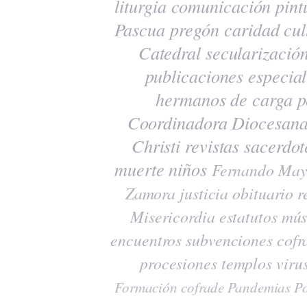
liturgia
comunicación
pint
Pascua
pregón
caridad
cul
Catedral
secularizació
publicaciones
especia
hermanos de carga
p
Coordinadora Diocesana
Christi
revistas
sacerdot
muerte
niños
Fernando May
Zamora
justicia
obituario
r
Misericordia
estatutos
mús
encuentros
subvenciones
cofr
procesiones
templos
viru
Formación cofrade
Pandemias
Po