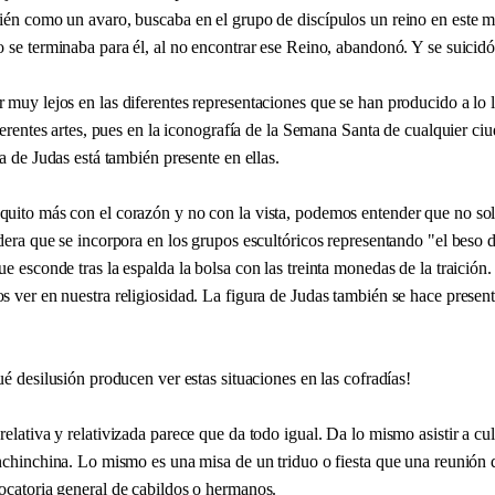
ién como un avaro, buscaba en el grupo de discípulos un reino en este
 se terminaba para él, al no encontrar ese Reino, abandonó. Y se suicidó
muy lejos en las diferentes representaciones que se han producido a lo l
iferentes artes, pues en la iconografía de la Semana Santa de cualquier c
ra de Judas está también presente en ellas.
uito más con el corazón y no con la vista, podemos entender que no solo
dera que se incorpora en los grupos escultóricos representando "el beso 
e esconde tras la espalda la bolsa con las treinta monedas de la traición.
s ver en nuestra religiosidad. La figura de Judas también se hace presen
ué desilusión producen ver estas situaciones en las cofradías!
elativa y relativizada parece que da todo igual. Da lo mismo asistir a cul
onchinchina. Lo mismo es una misa de un triduo o fiesta que una reunión
ocatoria general de cabildos o hermanos.