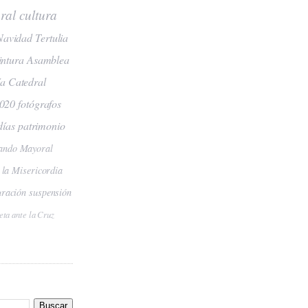
ral
cultura
Navidad
Tertulia
intura
Asamblea
ía
Catedral
2020
fotógrafos
días
patrimonio
ando Mayoral
 la Misericordia
uración
suspensión
eta ante la Cruz