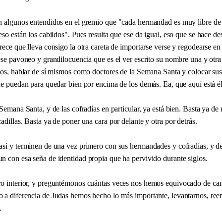
n algunos entendidos en el gremio que "cada hermandad es muy libre de 
eso están los cabildos". Pues resulta que ese da igual, eso que se hace de
rece que lleva consigo la otra careta de importarse verse y regodearse e
ese pavoneo y grandilocuencia que es el ver escrito su nombre una y otra
etos, hablar de sí mismos como doctores de la Semana Santa y colocar sus
de puedan para quedar bien por encima de los demás. Ea, que aquí está él
 Semana Santa, y de las cofradías en particular, ya está bien. Basta ya de 
adillas. Basta ya de poner una cara por delante y otra por detrás.
así y terminen de una vez primero con sus hermandades y cofradías, y d
n con esa seña de identidad propia que ha pervivido durante siglos.
o interior, y preguntémonos cuántas veces nos hemos equivocado de ca
 a diferencia de Judas hemos hecho lo más importante, levantarnos, ree
.