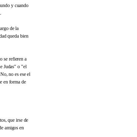
 mundo y cuando
.
argo de la
iudad queda bien
 se refieren a
de Judas" o "el
 No, no es ese el
te en forma de
tos, que irse de
 de amigos en