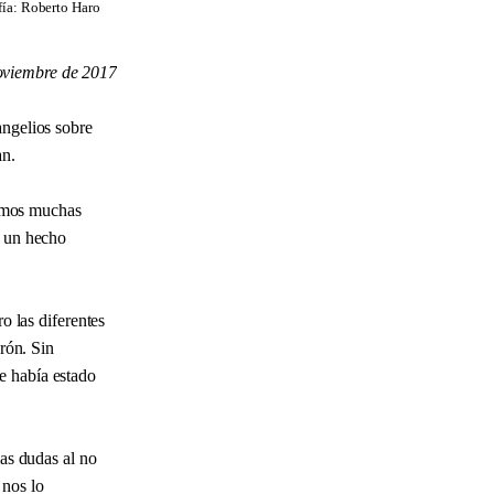
afía: Roberto Haro
oviembre de 2017
angelios sobre
an.
enemos muchas
e un hecho
o las diferentes
drón. Sin
e había estado
las dudas al no
 nos lo