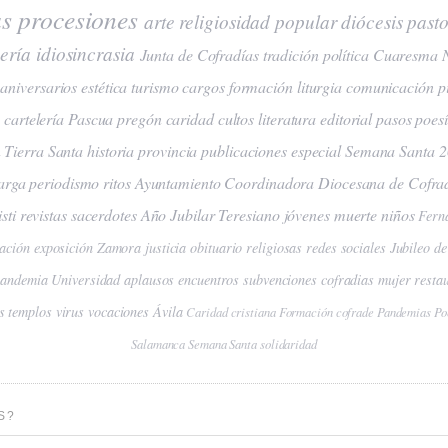
as
procesiones
arte
religiosidad popular
diócesis
pasto
ería
idiosincrasia
Junta de Cofradías
tradición
política
Cuaresma
aniversarios
estética
turismo
cargos
formación
liturgia
comunicación
p
a
cartelería
Pascua
pregón
caridad
cultos
literatura
editorial
pasos
poes
n
Tierra Santa
historia
provincia
publicaciones
especial Semana Santa 
arga
periodismo
ritos
Ayuntamiento
Coordinadora Diocesana de Cofra
sti
revistas
sacerdotes
Año Jubilar Teresiano
jóvenes
muerte
niños
Fern
ación
exposición
Zamora
justicia
obituario
religiosas
redes sociales
Jubileo de
pandemia
Universidad
aplausos
encuentros
subvenciones
cofradias
mujer
resta
s
templos
virus
vocaciones
Ávila
Caridad cristiana
Formación cofrade
Pandemias
Po
Salamanca
Semana Santa
solidaridad
S?