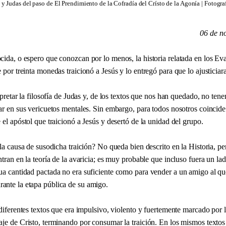
 y Judas del paso de El Prendimiento de la Cofradía del Crísto de la Agonía | Fotogr
06 de n
cida, o espero que conozcan por lo menos, la historia relatada en los Ev
 por treinta monedas traicionó a Jesús y lo entregó para que lo ajusticiar
erpretar la filosofía de Judas y, de los textos que nos han quedado, no t
gar en sus vericuetos mentales. Sin embargo, para todos nosotros coincid
 el apóstol que traicionó a Jesús y desertó de la unidad del grupo.
 la causa de susodicha traición? No queda bien descrito en la Historia, per
ntran en la teoría de la avaricia; es muy probable que incluso fuera un la
ua cantidad pactada no era suficiente como para vender a un amigo al qu
nte la etapa pública de su amigo.
 diferentes textos que era impulsivo, violento y fuertemente marcado por 
aje de Cristo, terminando por consumar la traición. En los mismos textos