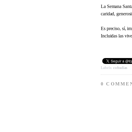
La Semana Santa 
caridad, generos
Es preciso, sí, i
Incluidas las viv
Labels:
cofradías
0 COMME