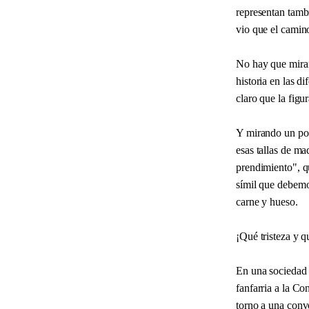
representan tamb
vio que el camino
No hay que mirar 
historia en las d
claro que la figu
Y mirando un poq
esas tallas de ma
prendimiento", qu
símil que debemo
carne y hueso.
¡Qué tristeza y q
En una sociedad r
fanfarria a la C
torno a una conv