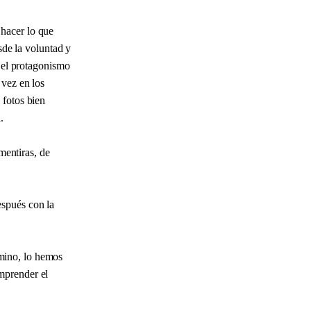
hacer lo que
sde la voluntad y
n el protagonismo
 vez en los
 fotos bien
.
mentiras, de
espués con la
mino, lo hemos
mprender el