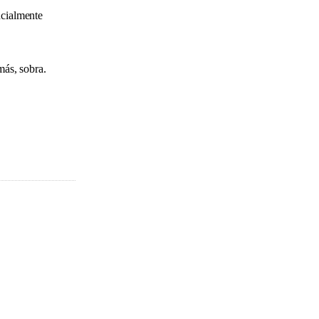
ncialmente
más, sobra.