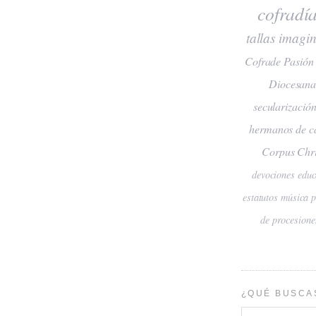
cofradí
tallas
imagin
Cofrade Pasión
Diocesan
secularizació
hermanos de c
Corpus Chri
devociones
educ
estatutos
música
de procesione
¿QUÉ BUSCA