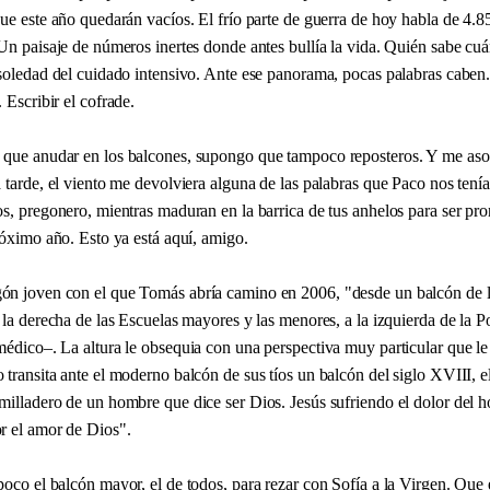
ue este año quedarán vacíos. El frío parte de guerra de hoy habla de 4.8
 Un paisaje de números inertes donde antes bullía la vida. Quién sabe cu
 soledad del cuidado intensivo. Ante ese panorama, pocas palabras caben.
 Escribir el cofrade.
que anudar en los balcones, supongo que tampoco reposteros. Y me asom
 tarde, el viento me devolviera alguna de las palabras que Paco nos tení
os, pregonero, mientras maduran en la barrica de tus anhelos para ser pr
róximo año. Esto ya está aquí, amigo.
n joven con el que Tomás abría camino en 2006, "desde un balcón de la
 la derecha de las Escuelas mayores y las menores, a la izquierda de la Po
médico–. La altura le obsequia con una perspectiva muy particular que le
transita ante el moderno balcón de sus tíos un balcón del siglo XVIII, e
milladero de un hombre que dice ser Dios. Jesús sufriendo el dolor del 
r el amor de Dios".
oco el balcón mayor, el de todos, para rezar con Sofía a la Virgen. Que e