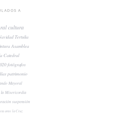
ULADOS A
ral
cultura
Navidad
Tertulia
intura
Asamblea
ía
Catedral
2020
fotógrafos
días
patrimonio
ando Mayoral
 la Misericordia
uración
suspensión
eta ante la Cruz