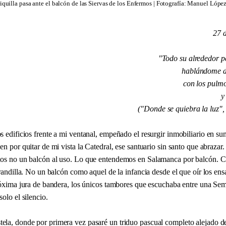
iquilla pasa ante el balcón de las Siervas de los Enfermos | Fotografía: Manuel Lópe
27 
"Todo su alrededor p
hablándome de
con los pulm
y
("Donde se quiebra la luz",
 edificios frente a mi ventanal, empeñado el resurgir inmobiliario en su
en por quitar de mi vista la Catedral, ese santuario sin santo que abrazar
os no un balcón al uso. Lo que entendemos en Salamanca por balcón. C
arandilla. No un balcón como aquel de la infancia desde el que oír los en
próxima jura de bandera, los únicos tambores que escuchaba entre una Se
solo el silencio.
la, donde por primera vez pasaré un triduo pascual completo alejado de