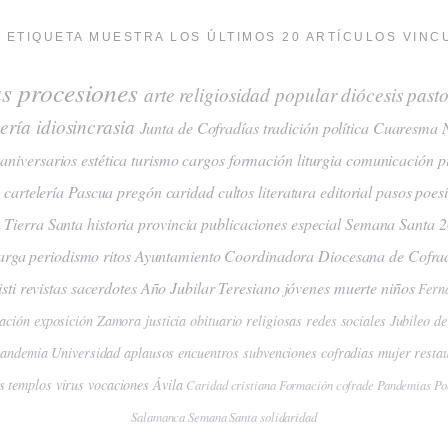
 ETIQUETA MUESTRA LOS ÚLTIMOS 20 ARTÍCULOS VINC
as
procesiones
arte
religiosidad popular
diócesis
pasto
ería
idiosincrasia
Junta de Cofradías
tradición
política
Cuaresma
aniversarios
estética
turismo
cargos
formación
liturgia
comunicación
p
a
cartelería
Pascua
pregón
caridad
cultos
literatura
editorial
pasos
poes
n
Tierra Santa
historia
provincia
publicaciones
especial Semana Santa 
arga
periodismo
ritos
Ayuntamiento
Coordinadora Diocesana de Cofra
sti
revistas
sacerdotes
Año Jubilar Teresiano
jóvenes
muerte
niños
Fern
ación
exposición
Zamora
justicia
obituario
religiosas
redes sociales
Jubileo de
pandemia
Universidad
aplausos
encuentros
subvenciones
cofradias
mujer
resta
s
templos
virus
vocaciones
Ávila
Caridad cristiana
Formación cofrade
Pandemias
Po
Salamanca
Semana Santa
solidaridad