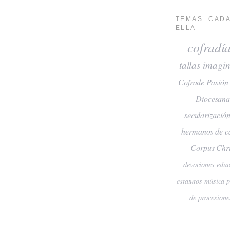
TEMAS. CADA
ELLA
cofradí
tallas
imagin
Cofrade Pasión
Diocesan
secularizació
hermanos de c
Corpus Chri
devociones
educ
estatutos
música
de procesione