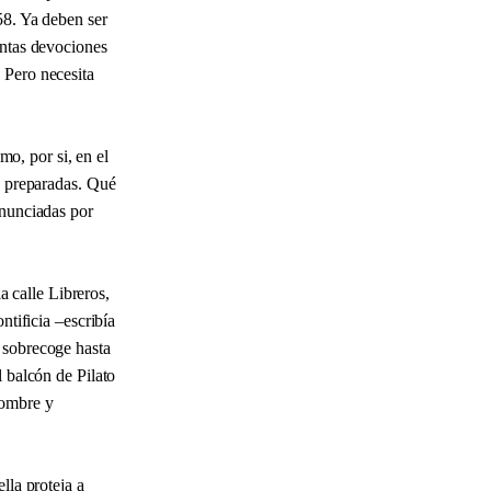
58. Ya deben ser
ántas devociones
 Pero necesita
o, por si, en el
a preparadas. Qué
onunciadas por
 calle Libreros,
ntificia –escribía
 sobrecoge hasta
l balcón de Pilato
hombre y
lla proteja a