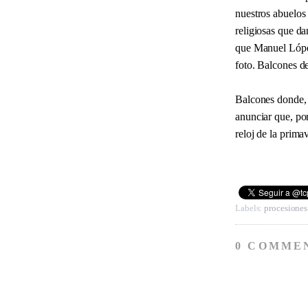
nuestros abuelos
religiosas que d
que Manuel López
foto. Balcones de
Balcones donde, 
anunciar que, por
reloj de la prima
Labels:
procesiones
0 COMME