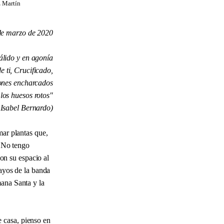
z Martín
de marzo de 2020
álido y en agonía
 ti, Crucificado,
ones encharcados
 los huesos rotos"
 Isabel Bernardo)
mar plantas que,
. No tengo
on su espacio al
sayos de la banda
mana Santa y la
 casa, pienso en