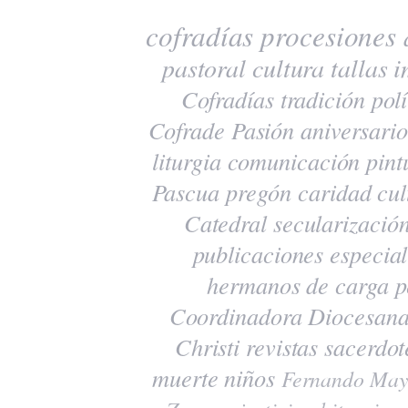
cofradías
procesiones
pastoral
cultura
tallas
i
Cofradías
tradición
polí
Cofrade Pasión
aniversario
liturgia
comunicación
pint
Pascua
pregón
caridad
cul
Catedral
secularizació
publicaciones
especia
hermanos de carga
p
Coordinadora Diocesana
Christi
revistas
sacerdot
muerte
niños
Fernando May