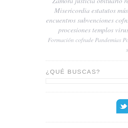
Zamora
justicia
obituario
r
Misericordia
estatutos
mús
encuentros
subvenciones
cofr
procesiones
templos
viru
Formación cofrade
Pandemias
Po
¿QUÉ BUSCAS?