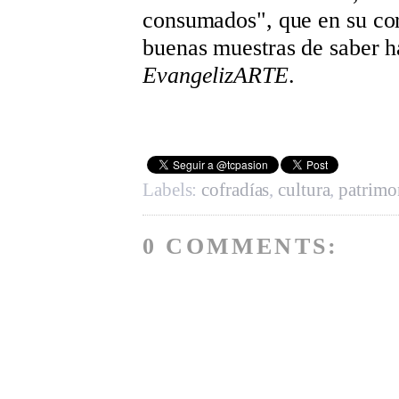
consumados", que en su co
buenas muestras de saber 
EvangelizARTE
.
Labels:
cofradías
,
cultura
,
patrimo
0 COMMENTS: