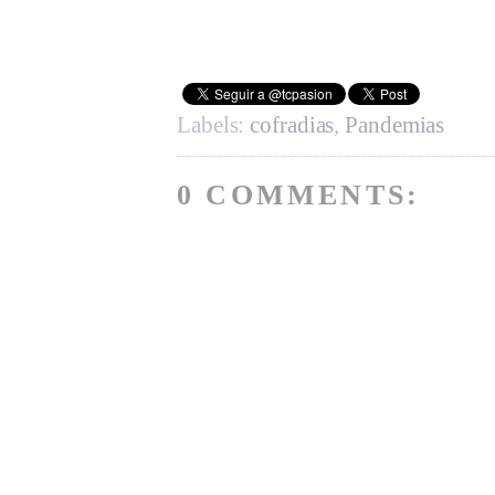
Labels:
cofradias
,
Pandemias
0 COMMENTS: