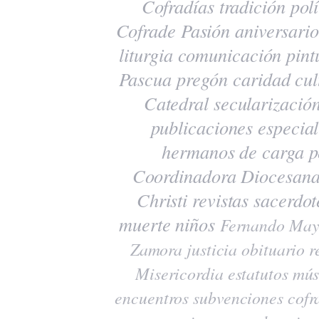
Cofradías
tradición
polí
Cofrade Pasión
aniversario
liturgia
comunicación
pint
Pascua
pregón
caridad
cul
Catedral
secularizació
publicaciones
especia
hermanos de carga
p
Coordinadora Diocesana
Christi
revistas
sacerdot
muerte
niños
Fernando May
Zamora
justicia
obituario
r
Misericordia
estatutos
mús
encuentros
subvenciones
cofr