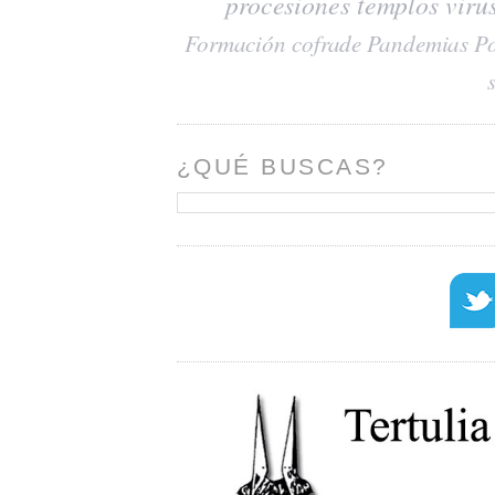
procesiones
templos
viru
Formación cofrade
Pandemias
Po
¿QUÉ BUSCAS?