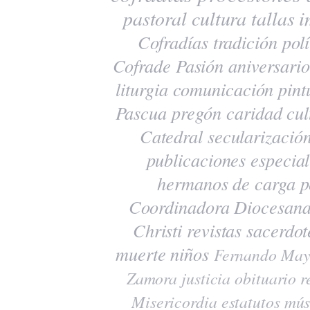
pastoral
cultura
tallas
i
Cofradías
tradición
polí
Cofrade Pasión
aniversario
liturgia
comunicación
pint
Pascua
pregón
caridad
cul
Catedral
secularizació
publicaciones
especia
hermanos de carga
p
Coordinadora Diocesana
Christi
revistas
sacerdot
muerte
niños
Fernando May
Zamora
justicia
obituario
r
Misericordia
estatutos
mús