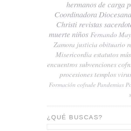
hermanos de carga
p
Coordinadora Diocesana
Christi
revistas
sacerdot
muerte
niños
Fernando May
Zamora
justicia
obituario
r
Misericordia
estatutos
mús
encuentros
subvenciones
cofr
procesiones
templos
viru
Formación cofrade
Pandemias
Po
¿QUÉ BUSCAS?