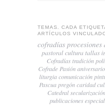
TEMAS. CADA ETIQUET
ARTÍCULOS VINCULADO
cofradías
procesiones
pastoral
cultura
tallas
i
Cofradías
tradición
polí
Cofrade Pasión
aniversario
liturgia
comunicación
pint
Pascua
pregón
caridad
cul
Catedral
secularizació
publicaciones
especia