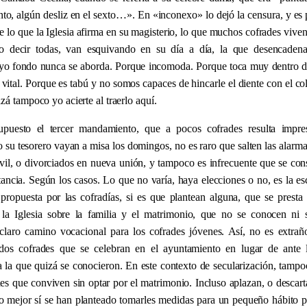
to, algún desliz en el sexto…
»
. En
«
inconexo
»
lo dejó la censura, y es
e lo que la Iglesia afirma en su magisterio, lo que muchos cofrades vive
no decir todas, van esquivando en su día a día, la que desencadena
uyo fondo nunca se aborda. Porque incomoda. Porque toca muy dentro d
vital. Porque es tabú y no somos capaces de hincarle el diente con el co
zá tampoco yo acierte al traerlo aquí.
upuesto el tercer mandamiento, que a pocos cofrades resulta impre
su tesorero vayan a misa los domingos, no es raro que salten las alarma
ivil, o divorciados en nueva unión, y tampoco es infrecuente que se con
ancia. Según los casos. Lo que no varía, haya elecciones o no, es la es
propuesta por las cofradías, si es que plantean alguna, que se presta
 la Iglesia sobre la familia y el matrimonio, que no se conocen ni 
laro camino vocacional para los cofrades jóvenes. Así, no es extrañ
 dos cofrades que se celebran en el ayuntamiento en lugar de ante
a la que quizá se conocieron. En este contexto de secularización, tampoc
es que conviven sin optar por el matrimonio. Incluso aplazan, o descart
lo mejor sí se han planteado tomarles medidas para un pequeño hábito p