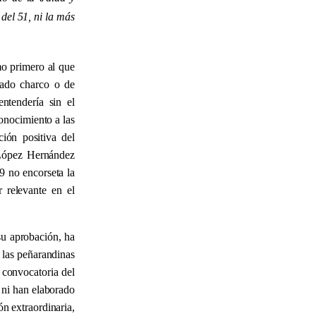
del 51, ni la más
mo primero al que
rado charco o de
ntendería sin el
nocimiento a las
ción positiva del
 López Hernández
9 no encorseta la
 relevante en el
su aprobación, ha
 las peñarandinas
a convocatoria del
 ni han elaborado
ón extraordinaria,