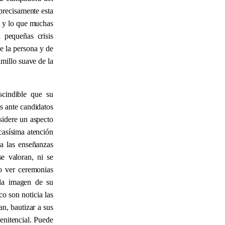
 precisamente esta
n y lo que muchas
 pequeñas crisis
e la persona y de
lmillo suave de la
scindible que su
s ante candidatos
sidere un aspecto
casísima atención
 a las enseñanzas
se valoran, ni se
o ver ceremonias
 la imagen de su
o son noticia las
an, bautizar a sus
enitencial. Puede