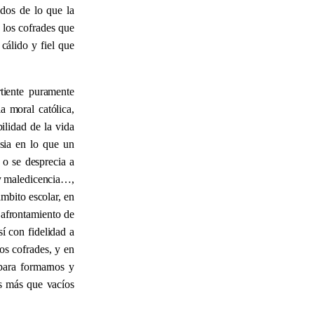
ados de lo que la
 los cofrades que
cálido y fiel que
rtiente puramente
a moral católica,
ilidad de la vida
sia en lo que un
o se desprecia a
n y maledicencia…,
ámbito escolar, en
l afrontamiento de
sí con fidelidad a
os cofrades, y en
 para formarnos y
os más que vacíos