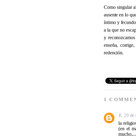
Como singular al
ausente en lo qu
íntimo y fecundo
a la que no esca
y reconozcamos e
enseña, corrige
redención.
1 COMME
J.
29 de 
la religi
(en el m
mucho....