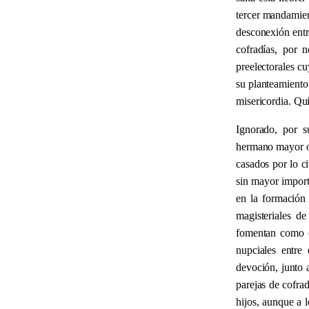
tercer mandamien
desconexión entr
cofradías, por 
preelectorales c
su planteamiento 
misericordia. Qui
Ignorado, por s
hermano mayor o 
casados por lo c
sin mayor import
en la formación 
magisteriales de
fomentan como c
nupciales entre
devoción, junto 
parejas de cofrad
hijos, aunque a 