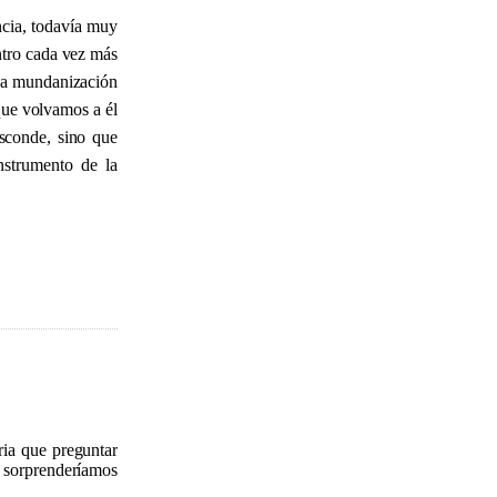
ncia, todavía muy
ntro cada vez más
 La mundanización
que volvamos a él
esconde, sino que
nstrumento de la
bria que preguntar
 sorprenderíamos