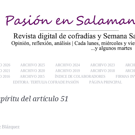
 2026
ARCHIVO 2025
ARCHIVO 2024
ARCHIVO 2023
ARCH
 2021
ARCHIVO 2020
ARCHIVO 2019
ARCHIVO 2018
ARCH
 2016
ARCHIVO 2015
ÍNDICE DE COLABORADORES
FIRMAS IN
EDITORA: TERTULIA COFRADE PASIÓN
PÁGINA PRINCIPAL
píritu del artículo 51
 Blázquez