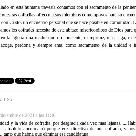
iado en esta humana travesía contamos con el sacramento de la penite
e nuestras cofradías ofrecen a sus miembros como apoyos para su encue
 con Cristo, un encuentro personal que se hace posible en comunidad.
pamos los cofrades necesita de este abrazo misericordioso de Dios para 
n la Iglesia una madre que no consiente, ni reprime, ni castiga, ni 
, acoge, perdona y siempre ama, como sacramento de la unidad e i
NTS:
diciembre de 2021 a las 11:10
osidad y la vida de cofradía, por desgracia cada vez mas lejanas......Ha
as absoluto anonimato) porque eres directivo de una cofradía, y nos
...tanto que habria que eliminar esa candidatura