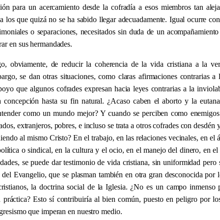
ión para un acercamiento desde la cofradía a esos miembros tan alej
y a los que quizá no se ha sabido llegar adecuadamente. Igual ocurre con
rimoniales o separaciones, necesitados sin duda de un acompañamiento 
rar en sus hermandades.
go, obviamente, de reducir la coherencia de la vida cristiana a la ve
bargo, se dan otras situaciones, como claras afirmaciones contrarias a l
poyo que algunos cofrades expresan hacia leyes contrarias a la inviolab
 concepción hasta su fin natural. ¿Acaso caben el aborto y la eutana
ntender como un mundo mejor? Y cuando se perciben como enemigos 
ados, extranjeros, pobres, e incluso se trata a otros cofrades con desdé
iendo al mismo Cristo? En el trabajo, en las relaciones vecinales, en el 
política o sindical, en la cultura y el ocio, en el manejo del dinero, en e
idades, se puede dar testimonio de vida cristiana, sin uniformidad pero 
s del Evangelio, que se plasman también en otra gran desconocida por l
cristianos, la doctrina social de la Iglesia. ¿No es un campo inmenso
la práctica? Esto sí contribuiría al bien común, puesto en peligro por l
ogresismo que imperan en nuestro medio.