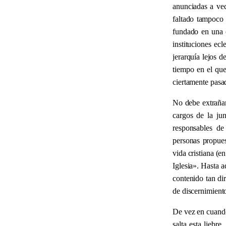
anunciadas a vec
faltado tampoco
fundado en una c
instituciones ecl
jerarquía lejos 
tiempo en el que
ciertamente pasa
No debe extrañar,
cargos de la jun
responsables de 
personas propues
vida cristiana (e
Iglesia
»
. Hasta a
contenido tan dir
de discernimiento
De vez en cuando
salta esta liebr