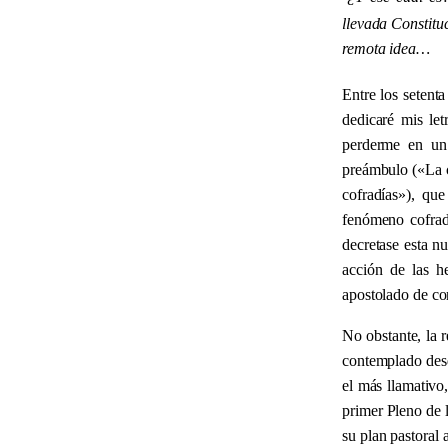
llevada Constitu
remota idea…
Entre los setent
dedicaré mis le
perderme en un 
preámbulo (
«
La 
cofradías
»
), que
fenómeno cofrad
decretase esta n
acción de las h
apostolado de con
No obstante, la 
contemplado desd
el más llamativo,
primer Pleno de 
su plan pastoral 