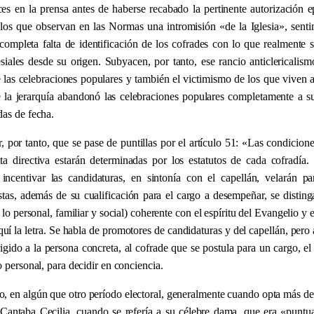
es en la prensa antes de haberse recabado la pertinente autorización 
 los que observan en las Normas una intromisión
«
de la Iglesia
»
, sent
ompleta falta de identificación de los cofrades con lo que realmente s
esiales desde su origen. Subyacen, por tanto, ese rancio anticlericalis
de las celebraciones populares y también el victimismo de los que viven 
 la jerarquía abandonó las celebraciones populares completamente a su
das de fecha.
 por tanto, que se pase de puntillas por el artículo 51:
«
Las condicione
ta directiva estarán determinadas por los estatutos de cada cofradía.
incentivar las candidaturas, en sintonía con el capellán, velarán p
tas, además de su cualificación para el cargo a desempeñar, se disting
n lo personal, familiar y social) coherente con el espíritu del Evangelio y e
quí la letra. Se habla de promotores de candidaturas y del capellán, pero
igido a la persona concreta, al cofrade que se postula para un cargo, el
 personal, para decidir en conciencia.
, en algún que otro período electoral, generalmente cuando opta más de
e. Cantaba Cecilia, cuando se refería a su célebre dama, que era
«
puntua