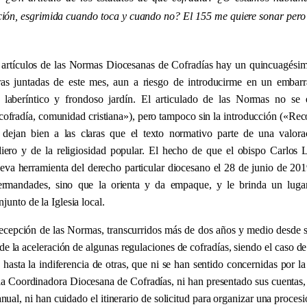
ción, esgrimida cuando toca y cuando no? El 155 me quiere sonar pero 
a artículos de las Normas Diocesanas de Cofradías hay un quincuagési
tras juntadas de este mes, aun a riesgo de introducirme en un embar
laberíntico y frondoso jardín. El articulado de las Normas no se e
cofradía, comunidad cristiana
»
), pero tampoco sin la introducción (
«
Reco
 dejan bien a las claras que el texto normativo parte de una valora
iero y de la religiosidad popular. El hecho de que el obispo Carlos
ueva herramienta del derecho particular diocesano el 28 de junio de 201
ermandades, sino que la orienta y da empaque, y le brinda un lugar
junto de la Iglesia local.
recepción de las Normas, transcurridos más de dos años y medio desde 
e la aceleración de algunas regulaciones de cofradías, siendo el caso de
 hasta la indiferencia de otras, que ni se han sentido concernidas por l
la Coordinadora Diocesana de Cofradías, ni han presentado sus cuentas,
anual, ni han cuidado el itinerario de solicitud para organizar una procesi