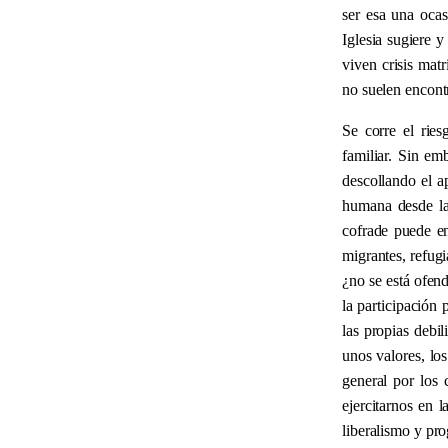
ser esa una ocas
Iglesia sugiere 
viven crisis mat
no suelen encont
Se corre el ries
familiar. Sin em
descollando el a
humana desde la
cofrade puede e
migrantes, refugi
¿no se está ofend
la participación 
las propias debil
unos valores, lo
general por los 
ejercitarnos en 
liberalismo y pr