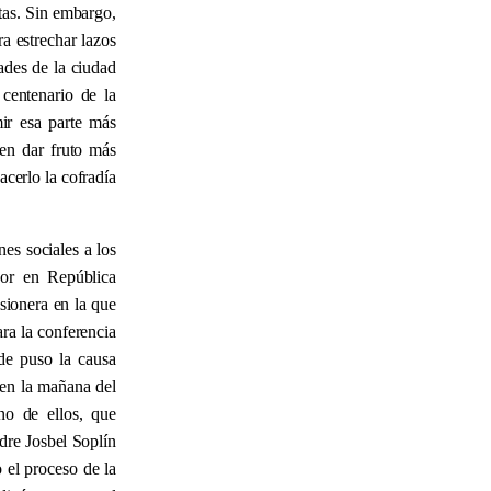
itas. Sin embargo,
a estrechar lazos
ades de la ciudad
centenario de la
ir esa parte más
len dar fruto más
acerlo la cofradía
nes sociales a los
bor en República
sionera en la que
ara la conferencia
ade puso la causa
 en la mañana del
no de ellos, que
dre Josbel Soplín
o el proceso de la