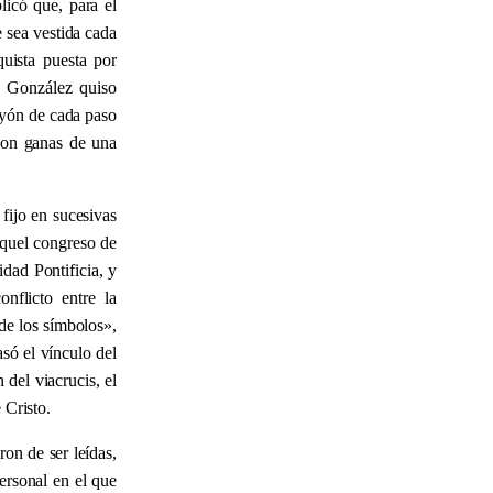
licó que, para el
e sea vestida cada
uista puesta por
t González quiso
sayón de cada paso
 con ganas de una
fijo en sucesivas
 aquel congreso de
dad Pontificia, y
nflicto entre la
de los símbolos
»
,
só el vínculo del
 del viacrucis, el
 Cristo.
on de ser leídas,
personal en el que