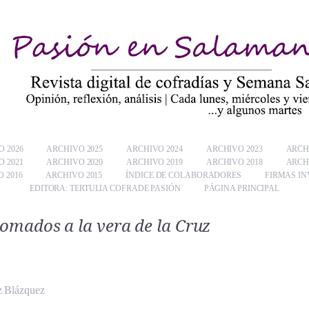
 2026
ARCHIVO 2025
ARCHIVO 2024
ARCHIVO 2023
ARCH
 2021
ARCHIVO 2020
ARCHIVO 2019
ARCHIVO 2018
ARCH
 2016
ARCHIVO 2015
ÍNDICE DE COLABORADORES
FIRMAS IN
EDITORA: TERTULIA COFRADE PASIÓN
PÁGINA PRINCIPAL
omados a la vera de la Cruz
 Blázquez