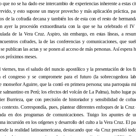
o que no se ha dado ese intercambio de experiencias inherente a estas c
ervido, y esto supone un mayor provecho y más aplicación práctica, par
os de la cofradía decana y también los de esta con el resto de hermand
 ayer la procesión extraordinaria con la que se ha celebrado el IV 
ulada de la Vera Cruz. Aspiro, sin embargo, en estas líneas, a resum
encuentros cofrades, la de las conferencias y comunicaciones, que sue
se publican las actas y se ponen al acceso de más personas. Así espera h
los próximos meses.
 viernes, tras el saludo del nuncio apostólico y la presentación de los fi
 el congreso y se compromete para el futuro (la sobrecogedora la
e monseñor Aguirre, que la contó en primera persona; una parroquia mi
e salmantino en Perú; los efectos del volcán de La Palma), hubo lugar p
ier Burrieza, que con precisión de historiador y sensibilidad de cofr
u contexto. Correspondía, pues, plantear diferentes enfoques de la Cruz
ada en dos programas de comunicaciones. Traigo los apuntes de u
a incursión en los orígenes y desarrollo del culto a la Vera Cruz. El pa
desde la realidad latinoamericana, destacando que
«
la Cruz presidió tod