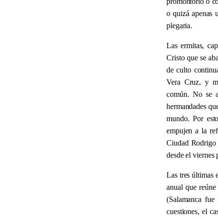
promontorio o co
o quizá apenas u
plegaria.
Las ermitas, cap
Cristo que se ab
de culto continu
Vera Cruz, y múl
común. No se ac
hermandades que l
mundo. Por esto
empujen a la re
Ciudad Rodrigo l
desde el viernes 
Las tres últimas
anual que reúne 
(Salamanca fue 
cuestiones, el c