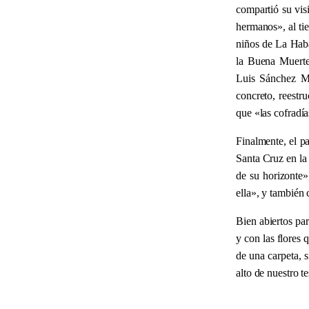
compartió su vi
hermanos
»
, al t
niños de La Haba
la Buena Muerte.
Luis Sánchez Mo
concreto, reestr
que
«
las cofradía
Finalmente, el pa
Santa Cruz en la
de su horizonte
»
ella
»
, y también
Bien abiertos par
y con las flores
de una carpeta, 
alto de nuestro t