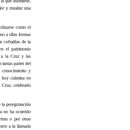
 al que asomarse,
lor y musitar una
nclinarse como el
no a ellas formas
s cofradías de la
cen el patrimonio
 a la Cruz y las
 tantas partes del
l conocimiento y
e hoy culmina en
a Cruz, celebrado
 la peregrinación
ra no ha ocurrido
emia o por otras
mero a la llamada