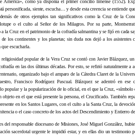
de América
»
, como ya disponía el primer concilio limense (1552). Exp
stá personificada, siente, escucha… y desde esta creencia se entiende qu
emás de otros ejemplos tan significativos como la Cruz de la Conq
Motupe o el culto al Señor de los Milagros. Por su parte, Montserra
o a la Cruz en el patrimonio de la cofradía salmantina y se fijó en cada 
 de los continentes y los planetas; sin duda nos dejó a los asistentes
 que escucharla.
a religiosidad popular de la Vera Cruz se contó con Javier Blázquez, un 
 cofradía en las dos últimas décadas. Por esto, se refirió naturalmente a
entenario, organizado bajo el amparo de la Cátedra Claret de la Universi
estro, Francisco Rodríguez Pascual. Blázquez se adentró en ese co
 lo popular y la popularización de lo oficial, en el que la Cruz,
«
símbolo 
 objeto en el que está presente la persona, el Crucificado. También repa
resente en los Santos Lugares, con el culto a la Santa Cruz, la devoción
enitencia o el caso concreto de los actos del Descendimiento y Entierro de
es del responsable diocesano de Misiones, José Miguel González, hubier
ción sacerdotal urgente le impidió estar, y en ellas dio un testimonio 