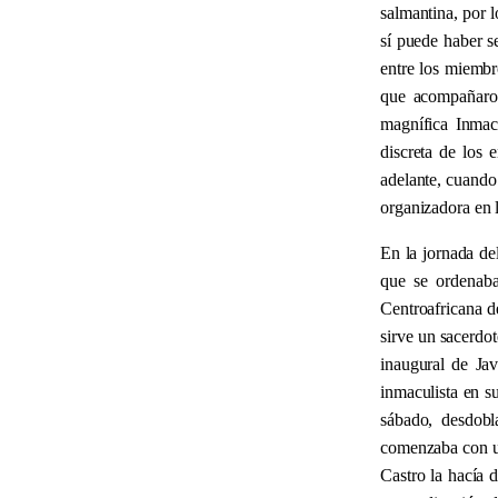
salmantina, por l
sí puede haber s
entre los miembr
que acompañaron
magnífica Inmac
discreta de los 
adelante, cuando 
organizadora en 
En la jornada del
que se ordenaba
Centroafricana d
sirve un sacerdot
inaugural de Jav
inmaculista en s
sábado, desdobl
comenzaba con un
Castro la hacía 