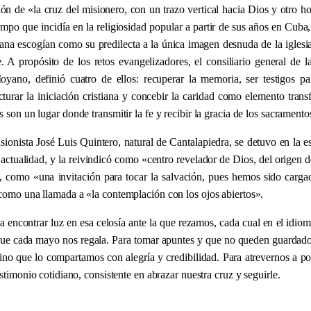
sión de
«
la cruz del misionero, con un trazo vertical hacia Dios y otro ho
iempo que incidía en la religiosidad popular a partir de sus años en Cub
na escogían como su predilecta a la única imagen desnuda de la iglesia,
 A propósito de los retos evangelizadores, el consiliario general de la
yano, definió cuatro de ellos: recuperar la memoria, ser testigos p
ucturar la iniciación cristiana y concebir la caridad como elemento tran
s son un lugar donde transmitir la fe y recibir la gracia de los sacramento
sionista José Luis Quintero, natural de Cantalapiedra, se detuvo en la es
 actualidad, y la reivindicó como
«
centro revelador de Dios, del origen 
, como
«
una invitación para tocar la salvación, pues hemos sido carga
 como una llamada a
«
la contemplación con los ojos abiertos
»
.
a encontrar luz en esa celosía ante la que rezamos, cada cual en el idio
 que cada mayo nos regala. Para tomar apuntes y que no queden guardado
sino que lo compartamos con alegría y credibilidad. Para atrevernos a po
estimonio cotidiano, consistente en abrazar nuestra cruz y seguirle.