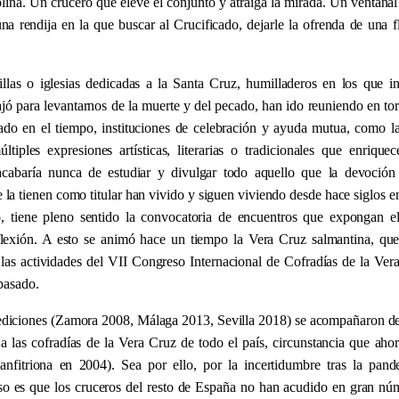
lina. Un crucero que eleve el conjunto y atraiga la mirada. Un ventanal
na rendija en la que buscar al Crucificado, dejarle la ofrenda de una f
illas o iglesias dedicadas a la Santa Cruz, humilladeros en los que i
ajó para levantarnos de la muerte y del pecado, han ido reuniendo en tor
ado en el tiempo, instituciones de celebración y ayuda mutua, como la
tiples expresiones artísticas, literarias o tradicionales que enrique
abaría nunca de estudiar y divulgar todo aquello que la devoción
a tienen como titular han vivido y siguen viviendo desde hace siglos en
, tiene pleno sentido la convocatoria de encuentros que expongan e
flexión. A esto se animó hace un tiempo la Vera Cruz salmantina, qu
as actividades del VII Congreso Internacional de Cofradías de la Ver
pasado.
 ediciones (Zamora 2008, Málaga 2013, Sevilla 2018) se acompañaron de
a las cofradías de la Vera Cruz de todo el país, circunstancia que aho
anfitriona en 2004). Sea por ello, por la incertidumbre tras la pand
aso es que los cruceros del resto de España no han acudido en gran nú