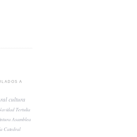
ULADOS A
ral
cultura
Navidad
Tertulia
intura
Asamblea
ía
Catedral