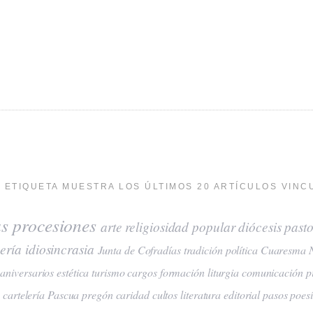
 ETIQUETA MUESTRA LOS ÚLTIMOS 20 ARTÍCULOS VINC
as
procesiones
arte
religiosidad popular
diócesis
pasto
ería
idiosincrasia
Junta de Cofradías
tradición
política
Cuaresma
aniversarios
estética
turismo
cargos
formación
liturgia
comunicación
p
a
cartelería
Pascua
pregón
caridad
cultos
literatura
editorial
pasos
poes