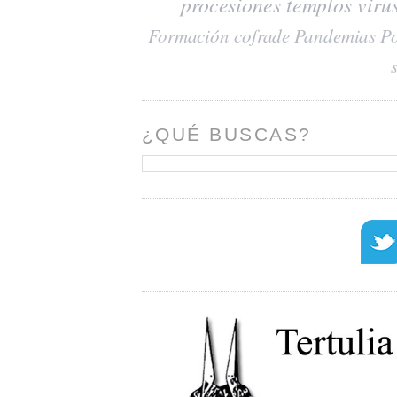
procesiones
templos
viru
Formación cofrade
Pandemias
Po
¿QUÉ BUSCAS?