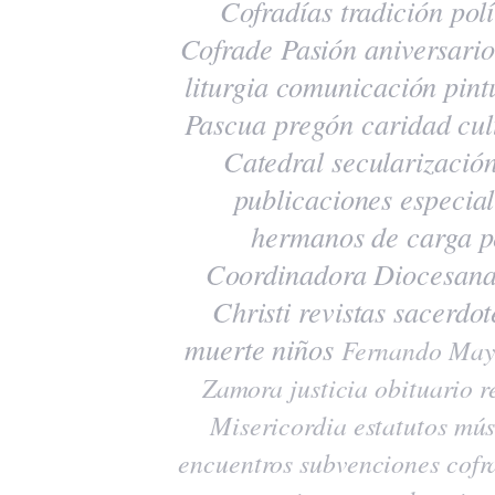
Cofradías
tradición
polí
Cofrade Pasión
aniversario
liturgia
comunicación
pint
Pascua
pregón
caridad
cul
Catedral
secularizació
publicaciones
especia
hermanos de carga
p
Coordinadora Diocesana
Christi
revistas
sacerdot
muerte
niños
Fernando May
Zamora
justicia
obituario
r
Misericordia
estatutos
mús
encuentros
subvenciones
cofr