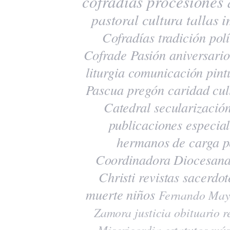
cofradías
procesiones
pastoral
cultura
tallas
i
Cofradías
tradición
polí
Cofrade Pasión
aniversario
liturgia
comunicación
pint
Pascua
pregón
caridad
cul
Catedral
secularizació
publicaciones
especia
hermanos de carga
p
Coordinadora Diocesana
Christi
revistas
sacerdot
muerte
niños
Fernando May
Zamora
justicia
obituario
r
Misericordia
estatutos
mús