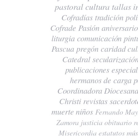
pastoral
cultura
tallas
i
Cofradías
tradición
polí
Cofrade Pasión
aniversario
liturgia
comunicación
pint
Pascua
pregón
caridad
cul
Catedral
secularizació
publicaciones
especia
hermanos de carga
p
Coordinadora Diocesana
Christi
revistas
sacerdot
muerte
niños
Fernando May
Zamora
justicia
obituario
r
Misericordia
estatutos
mús