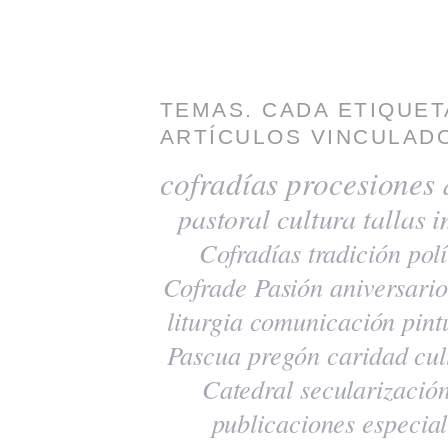
TEMAS. CADA ETIQUET
ARTÍCULOS VINCULADO
cofradías
procesiones
pastoral
cultura
tallas
i
Cofradías
tradición
polí
Cofrade Pasión
aniversario
liturgia
comunicación
pint
Pascua
pregón
caridad
cul
Catedral
secularizació
publicaciones
especia