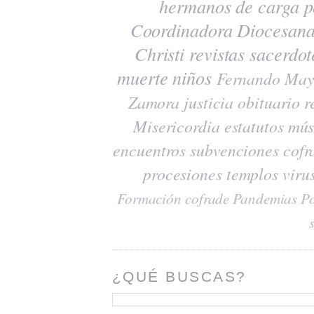
hermanos de carga
p
Coordinadora Diocesana
Christi
revistas
sacerdot
muerte
niños
Fernando May
Zamora
justicia
obituario
r
Misericordia
estatutos
mús
encuentros
subvenciones
cofr
procesiones
templos
viru
Formación cofrade
Pandemias
Po
¿QUÉ BUSCAS?