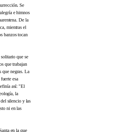
urrección. Se
alegría e himnos
uarentena. De la
ca, mientras el
os banzos tocan
solitario que se
os que trabajan
s que negras. La
 fuerte esa
efinía así: "El
eología, la
del silencio y las
to ni en las
Santa en la que