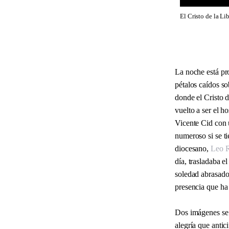
El Cristo de la Li
La noche está pr
pétalos caídos so
donde el Cristo d
vuelto a ser el 
Vicente Cid con 
numeroso si se ti
diocesano,
Leo 
día, trasladaba 
soledad abrasador
presencia que ha
Dos imágenes se 
alegría que antic