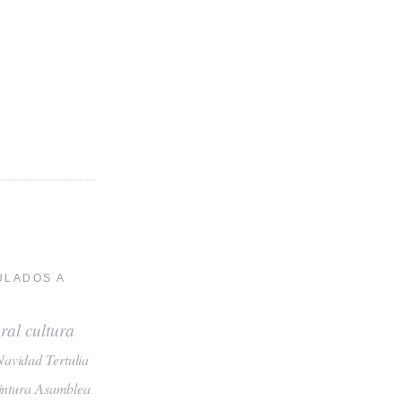
ULADOS A
ral
cultura
Navidad
Tertulia
intura
Asamblea