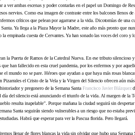
gar a ver ambas escenas y poder contarlas en el papel un Domingo de Res
sos nervios. Como esa imagen de contraste entre los balcones llenos de 
nfermos críticos que pelean por agarrarse a la vida. Dicotomías de una c
 Santa. Ya llega a la Plaza Mayor la Madre, este año más pronto que nun
o la empinada cuesta de Cervantes. Ya han sonado las voces del coro y l
an la Puerta de Ramos de la Catedral Nueva. En ese tributo silencioso y 
 que han fallecido en esta cruel pandemia, por los enfermos y por aquell
que el mundo no se pare. Héroes que ayudan a que haya más rosas blanca
en Pizarrales el Cristo de la Vela y la Virgen del Silencio ofrecen aún más
 historiador y pregonero de la Semana Santa
Francisco Javier Blázquez
d
 día del silencio está anunciando el triunfo de la vida. Al margen de la T
ueblo resulta inapelable". Porque mañana la ciudad seguirá sin despertar 
emana Santa seguirán siendo vulnerables a un riesgo que no estaba previs
tudiadas. Habrá que esperar para ver la Pascua florida. Pero llegará.
dremos llenar de flores blancas la vida sin olvidar que hubo una Semana 