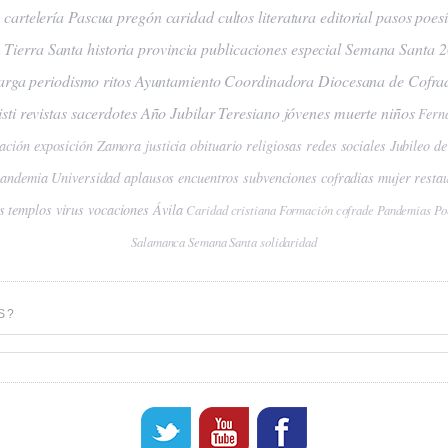
a
cartelería
Pascua
pregón
caridad
cultos
literatura
editorial
pasos
poes
n
Tierra Santa
historia
provincia
publicaciones
especial Semana Santa 
arga
periodismo
ritos
Ayuntamiento
Coordinadora Diocesana de Cofra
sti
revistas
sacerdotes
Año Jubilar Teresiano
jóvenes
muerte
niños
Fern
ación
exposición
Zamora
justicia
obituario
religiosas
redes sociales
Jubileo de
pandemia
Universidad
aplausos
encuentros
subvenciones
cofradias
mujer
resta
s
templos
virus
vocaciones
Ávila
Caridad cristiana
Formación cofrade
Pandemias
Po
Salamanca
Semana Santa
solidaridad
S?