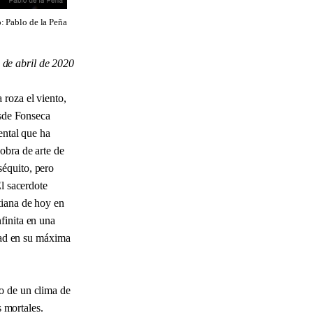
o: Pablo de la Peña
 de abril de 2020
 roza el viento,
esde Fonseca
ental que ha
obra de arte de
séquito, pero
El sacerdote
tiana de hoy en
finita en una
edad en su máxima
o de un clima de
s mortales.