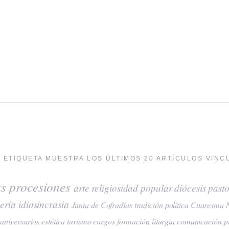
 ETIQUETA MUESTRA LOS ÚLTIMOS 20 ARTÍCULOS VINC
as
procesiones
arte
religiosidad popular
diócesis
pasto
ería
idiosincrasia
Junta de Cofradías
tradición
política
Cuaresma
aniversarios
estética
turismo
cargos
formación
liturgia
comunicación
p