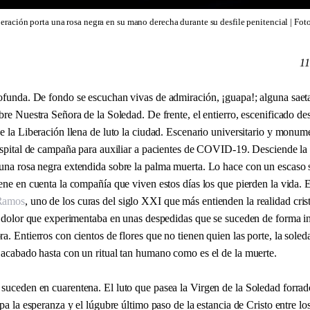
beración porta una rosa negra en su mano derecha durante su desfile penitencial | Fot
11
ofunda. De fondo se escuchan vivas de admiración, ¡guapa!; alguna saeta
bre Nuestra Señora de la Soledad. De frente, el entierro, escenificado d
e la Liberación llena de luto la ciudad. Escenario universitario y monum
hospital de campaña para auxiliar a pacientes de COVID-19. Desciende la 
una rosa negra extendida sobre la palma muerta. Lo hace con un escaso 
ene en cuenta la compañía que viven estos días los que pierden la vida. 
Ramos
, uno de los curas del siglo XXI que más entienden la realidad cris
el dolor que experimentaba en unas despedidas que se suceden de forma in
a. Entierros con cientos de flores que no tienen quien las porte, la sol
 acabado hasta con un ritual tan humano como es el de la muerte.
suceden en cuarentena. El luto que pasea la Virgen de la Soledad forrad
ipa la esperanza y el lúgubre último paso de la estancia de Cristo entre lo