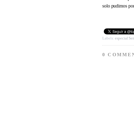
solo pudimos pone
Labels:
especial Se
0 COMME