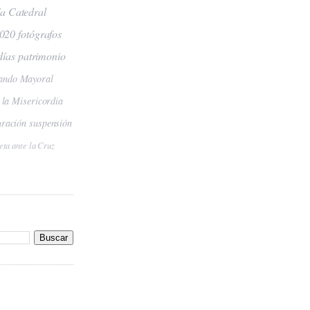
ía
Catedral
2020
fotógrafos
días
patrimonio
ando Mayoral
 la Misericordia
uración
suspensión
eta ante la Cruz