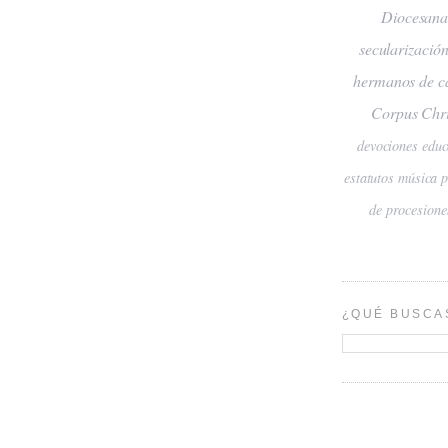
Diocesan
secularizació
hermanos de c
Corpus Chri
devociones
educ
estatutos
música
de procesione
¿QUÉ BUSCA