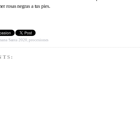
r rosas negras a tus pies.
mana Santa 2020
,
procesiones
NTS: