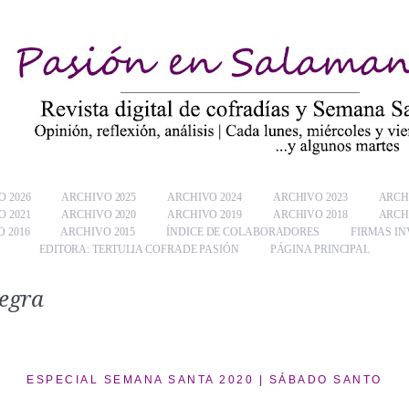
 2026
ARCHIVO 2025
ARCHIVO 2024
ARCHIVO 2023
ARCH
 2021
ARCHIVO 2020
ARCHIVO 2019
ARCHIVO 2018
ARCH
 2016
ARCHIVO 2015
ÍNDICE DE COLABORADORES
FIRMAS IN
EDITORA: TERTULIA COFRADE PASIÓN
PÁGINA PRINCIPAL
negra
ESPECIAL SEMANA SANTA 2020 | SÁBADO SANTO