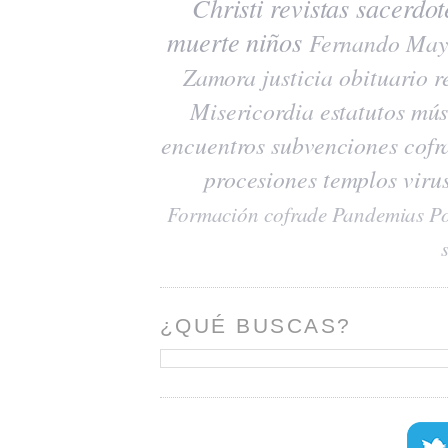
Christi
revistas
sacerdot
muerte
niños
Fernando May
Zamora
justicia
obituario
r
Misericordia
estatutos
mús
encuentros
subvenciones
cofr
procesiones
templos
viru
Formación cofrade
Pandemias
Po
¿QUÉ BUSCAS?