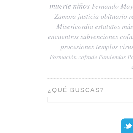
muerte
niños
Fernando May
Zamora
justicia
obituario
r
Misericordia
estatutos
mús
encuentros
subvenciones
cofr
procesiones
templos
viru
Formación cofrade
Pandemias
Po
¿QUÉ BUSCAS?