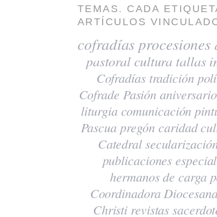
TEMAS. CADA ETIQUET
ARTÍCULOS VINCULADO
cofradías
procesiones
pastoral
cultura
tallas
i
Cofradías
tradición
polí
Cofrade Pasión
aniversario
liturgia
comunicación
pint
Pascua
pregón
caridad
cul
Catedral
secularizació
publicaciones
especia
hermanos de carga
p
Coordinadora Diocesana
Christi
revistas
sacerdot