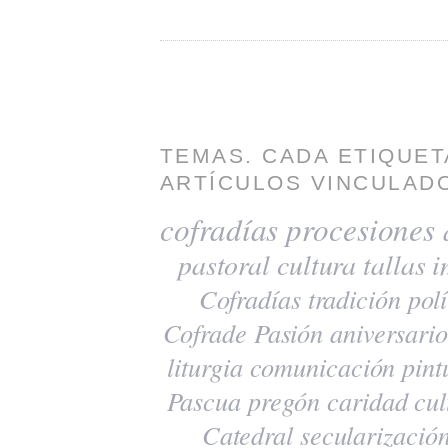
TEMAS. CADA ETIQUET
ARTÍCULOS VINCULADO
cofradías
procesiones
pastoral
cultura
tallas
i
Cofradías
tradición
polí
Cofrade Pasión
aniversario
liturgia
comunicación
pint
Pascua
pregón
caridad
cul
Catedral
secularizació