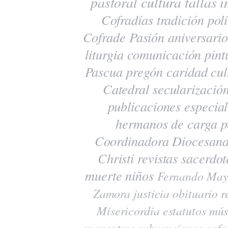
pastoral
cultura
tallas
i
Cofradías
tradición
polí
Cofrade Pasión
aniversario
liturgia
comunicación
pint
Pascua
pregón
caridad
cul
Catedral
secularizació
publicaciones
especia
hermanos de carga
p
Coordinadora Diocesana
Christi
revistas
sacerdot
muerte
niños
Fernando May
Zamora
justicia
obituario
r
Misericordia
estatutos
mús
encuentros
subvenciones
cofr