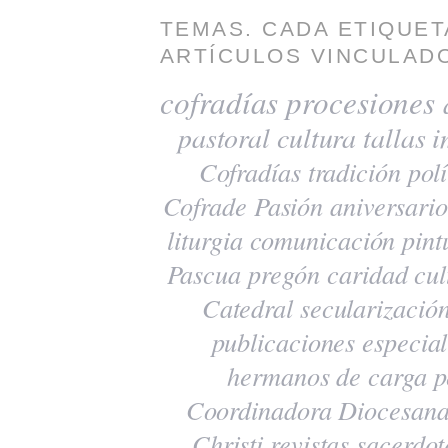
TEMAS. CADA ETIQUET
ARTÍCULOS VINCULADO
cofradías
procesiones
pastoral
cultura
tallas
i
Cofradías
tradición
polí
Cofrade Pasión
aniversario
liturgia
comunicación
pint
Pascua
pregón
caridad
cul
Catedral
secularizació
publicaciones
especia
hermanos de carga
p
Coordinadora Diocesana
Christi
revistas
sacerdot