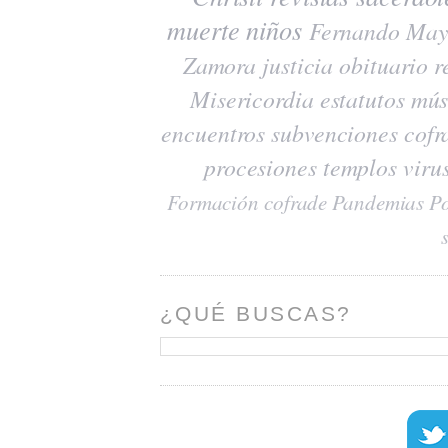
muerte
niños
Fernando May
Zamora
justicia
obituario
r
Misericordia
estatutos
mús
encuentros
subvenciones
cofr
procesiones
templos
viru
Formación cofrade
Pandemias
Po
¿QUÉ BUSCAS?