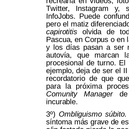
recrearla en vídeos, fot
Twitter, Instagram y,
InfoJobs. Puede confun
pero el matiz diferenciad
capirotitis
olvida de to
Pascua, en Corpus o en l
y los días pasan a ser m
autovía, que marcan la
procesional de turno. El
ejemplo, deja de ser el 
recordatorio de que qu
para la próxima proces
Comunity Manager
de 
incurable.
3º)
Ombliguismo súbito
.
síntoma más grave de est