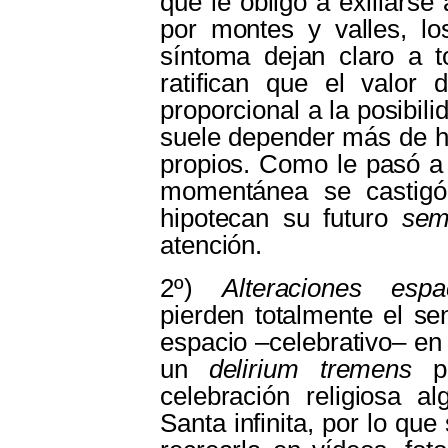
que le obligó a exiliarse
por montes y valles, lo
síntoma dejan claro a 
ratifican que el valor
proporcional a la posibil
suele depender más de ha
propios. Como le pasó a
momentánea se castigó 
hipotecan su futuro
sem
atención.
2º)
Alteraciones espa
pierden totalmente el sen
espacio ‒celebrativo‒ en
un
delirium tremens
pe
celebración religiosa
Santa infinita, por lo qu