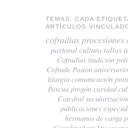
TEMAS. CADA ETIQUET
ARTÍCULOS VINCULADO
cofradías
procesiones
pastoral
cultura
tallas
i
Cofradías
tradición
polí
Cofrade Pasión
aniversario
liturgia
comunicación
pint
Pascua
pregón
caridad
cul
Catedral
secularizació
publicaciones
especia
hermanos de carga
p
Coordinadora Diocesana