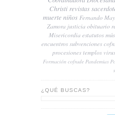
Christi
revistas
sacerdot
muerte
niños
Fernando May
Zamora
justicia
obituario
r
Misericordia
estatutos
mús
encuentros
subvenciones
cofr
procesiones
templos
viru
Formación cofrade
Pandemias
Po
¿QUÉ BUSCAS?