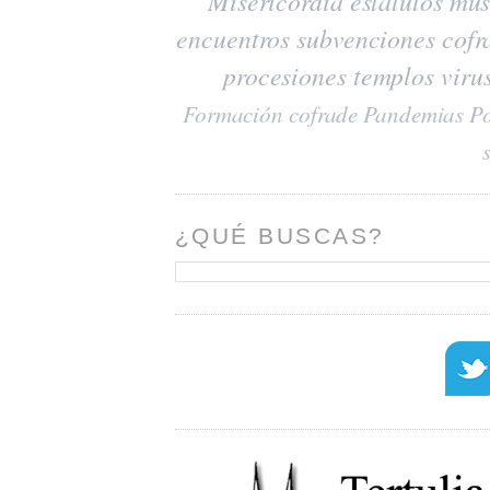
Misericordia
estatutos
mús
encuentros
subvenciones
cofr
procesiones
templos
viru
Formación cofrade
Pandemias
Po
¿QUÉ BUSCAS?