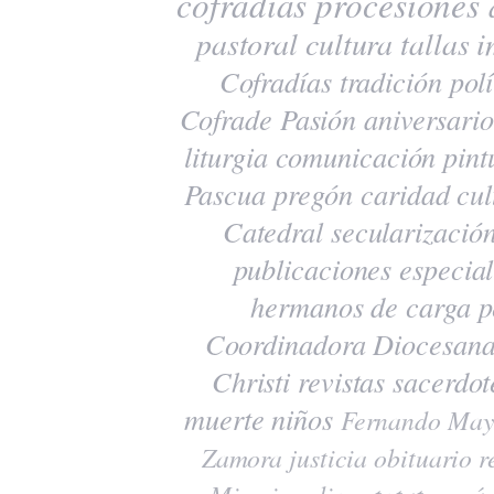
cofradías
procesiones
pastoral
cultura
tallas
i
Cofradías
tradición
polí
Cofrade Pasión
aniversario
liturgia
comunicación
pint
Pascua
pregón
caridad
cul
Catedral
secularizació
publicaciones
especia
hermanos de carga
p
Coordinadora Diocesana
Christi
revistas
sacerdot
muerte
niños
Fernando May
Zamora
justicia
obituario
r