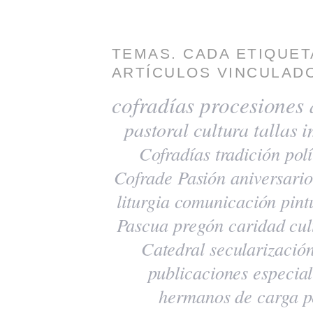
TEMAS. CADA ETIQUET
ARTÍCULOS VINCULADO
cofradías
procesiones
pastoral
cultura
tallas
i
Cofradías
tradición
polí
Cofrade Pasión
aniversario
liturgia
comunicación
pint
Pascua
pregón
caridad
cul
Catedral
secularizació
publicaciones
especia
hermanos de carga
p