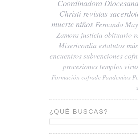
Coordinadora Diocesana
Christi
revistas
sacerdot
muerte
niños
Fernando May
Zamora
justicia
obituario
r
Misericordia
estatutos
mús
encuentros
subvenciones
cofr
procesiones
templos
viru
Formación cofrade
Pandemias
Po
¿QUÉ BUSCAS?