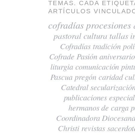
TEMAS. CADA ETIQUET
ARTÍCULOS VINCULADO
cofradías
procesiones
pastoral
cultura
tallas
i
Cofradías
tradición
polí
Cofrade Pasión
aniversario
liturgia
comunicación
pint
Pascua
pregón
caridad
cul
Catedral
secularizació
publicaciones
especia
hermanos de carga
p
Coordinadora Diocesana
Christi
revistas
sacerdot