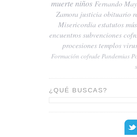
muerte
niños
Fernando May
Zamora
justicia
obituario
r
Misericordia
estatutos
mús
encuentros
subvenciones
cofr
procesiones
templos
viru
Formación cofrade
Pandemias
Po
¿QUÉ BUSCAS?