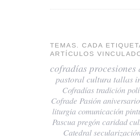
TEMAS. CADA ETIQUET
ARTÍCULOS VINCULADO
cofradías
procesiones
pastoral
cultura
tallas
i
Cofradías
tradición
polí
Cofrade Pasión
aniversario
liturgia
comunicación
pint
Pascua
pregón
caridad
cul
Catedral
secularizació