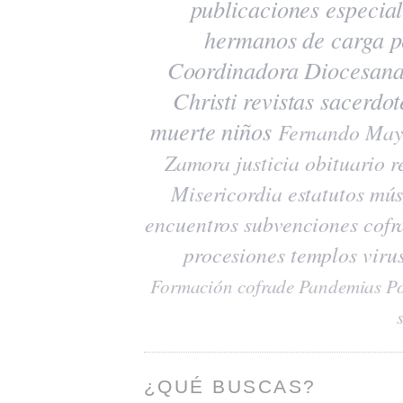
publicaciones
especia
hermanos de carga
p
Coordinadora Diocesana
Christi
revistas
sacerdot
muerte
niños
Fernando May
Zamora
justicia
obituario
r
Misericordia
estatutos
mús
encuentros
subvenciones
cofr
procesiones
templos
viru
Formación cofrade
Pandemias
Po
¿QUÉ BUSCAS?