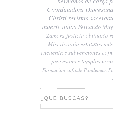
hermanos de carga
p
Coordinadora Diocesana
Christi
revistas
sacerdot
muerte
niños
Fernando May
Zamora
justicia
obituario
r
Misericordia
estatutos
mús
encuentros
subvenciones
cofr
procesiones
templos
viru
Formación cofrade
Pandemias
Po
¿QUÉ BUSCAS?