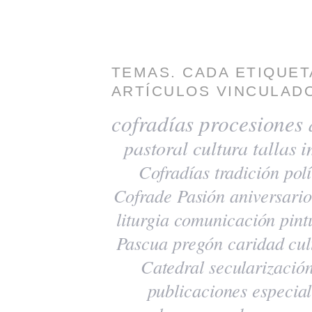
TEMAS. CADA ETIQUET
ARTÍCULOS VINCULADO
cofradías
procesiones
pastoral
cultura
tallas
i
Cofradías
tradición
polí
Cofrade Pasión
aniversario
liturgia
comunicación
pint
Pascua
pregón
caridad
cul
Catedral
secularizació
publicaciones
especia