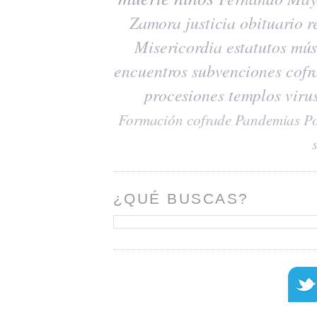
Zamora
justicia
obituario
r
Misericordia
estatutos
mús
encuentros
subvenciones
cofr
procesiones
templos
viru
Formación cofrade
Pandemias
Po
¿QUÉ BUSCAS?