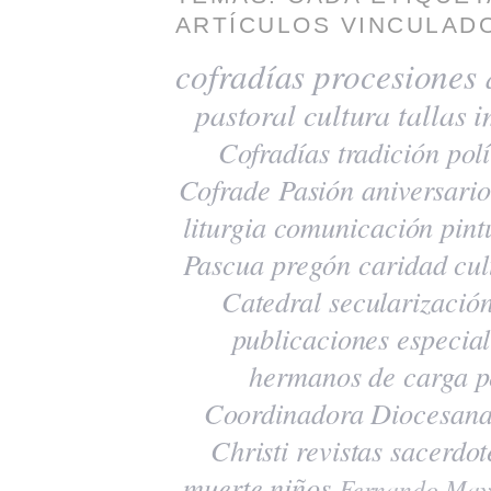
ARTÍCULOS VINCULADO
cofradías
procesiones
pastoral
cultura
tallas
i
Cofradías
tradición
polí
Cofrade Pasión
aniversario
liturgia
comunicación
pint
Pascua
pregón
caridad
cul
Catedral
secularizació
publicaciones
especia
hermanos de carga
p
Coordinadora Diocesana
Christi
revistas
sacerdot
muerte
niños
Fernando May