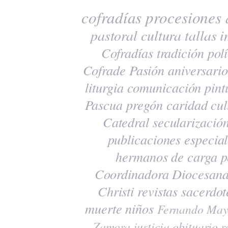
cofradías
procesiones
pastoral
cultura
tallas
i
Cofradías
tradición
polí
Cofrade Pasión
aniversario
liturgia
comunicación
pint
Pascua
pregón
caridad
cul
Catedral
secularizació
publicaciones
especia
hermanos de carga
p
Coordinadora Diocesana
Christi
revistas
sacerdot
muerte
niños
Fernando May
Zamora
justicia
obituario
r