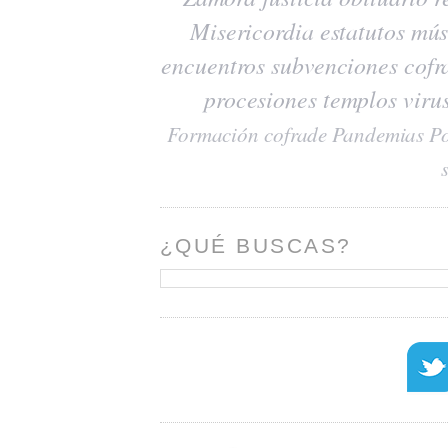
Misericordia
estatutos
mús
encuentros
subvenciones
cofr
procesiones
templos
viru
Formación cofrade
Pandemias
Po
¿QUÉ BUSCAS?