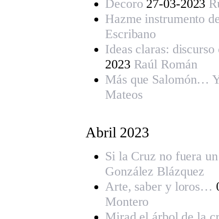
Decoro
27-03-2023
R
Hazme instrumento de
Escribano
Ideas claras: discurso
2023
Raúl Román
Más que Salomón… Y
Mateos
Abril 202
3
Si la Cruz no fuera u
González Blázquez
Arte, saber y loros…
Montero
Mirad el árbol de la 