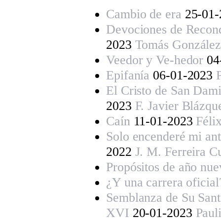
Cambio de era
25-01-
Devociones de Reconq
2023
Tomás González
Veedor y Ve-hedor
04
Epifanía
06-01-2023
El Cristo de San Dam
2023
F. Javier Blázqu
Caín
11-01-2023
Féli
Solo encenderé mi ant
2022
J. M. Ferreira 
Propósitos de año nue
¿Y una carrera oficial
Semblanza de Su Santi
XVI
20-01-2023
Paul