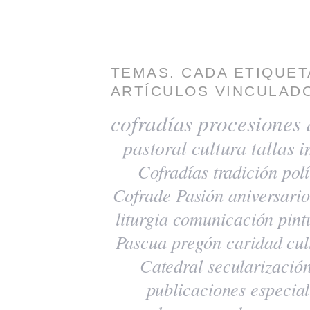
TEMAS. CADA ETIQUET
ARTÍCULOS VINCULADO
cofradías
procesiones
pastoral
cultura
tallas
i
Cofradías
tradición
polí
Cofrade Pasión
aniversario
liturgia
comunicación
pint
Pascua
pregón
caridad
cul
Catedral
secularizació
publicaciones
especia