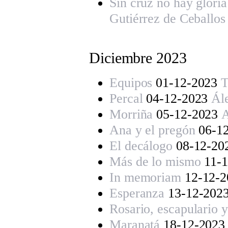
Sin cruz no hay glori
Gutiérrez de Ceballos
Diciembre 202
3
Equipos
01-12-2023
T
Percal
04-12-2023
Ál
Morriña
05-12-2023
Ana y el pregón
06-1
El decálogo
08-12-20
Más de lo mismo
11-
In memoriam
12-12-
Esperanza
13-12-202
Rosario, escapulario y
Maranatá
18-12-202