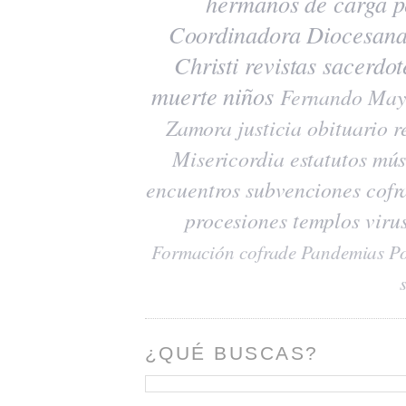
hermanos de carga
p
Coordinadora Diocesana
Christi
revistas
sacerdot
muerte
niños
Fernando May
Zamora
justicia
obituario
r
Misericordia
estatutos
mús
encuentros
subvenciones
cofr
procesiones
templos
viru
Formación cofrade
Pandemias
Po
¿QUÉ BUSCAS?