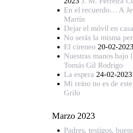
2023
J. M. Ferreira 
En el recuerdo… A Je
Martín
Dejar el móvil en cas
No serás la misma pe
El cireneo
20-02-202
Nuestras manos bajo 
Tomás Gil Rodrigo
La espera
24-02-202
Mi reino no es de est
Grilo
Marzo 202
3
Padres, testigos, buen